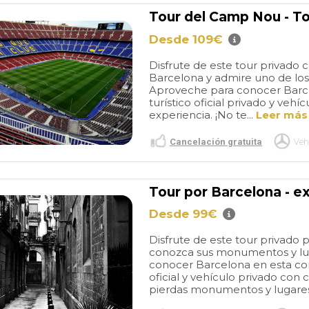
Tour del Camp Nou - To
Desde 109€
Disfrute de este tour privad
Barcelona y admire uno de los
Aproveche para conocer Barce
turístico oficial privado y veh
experiencia. ¡No te...
Leer más
Cancelación gratuita
Veh
Tour por Barcelona - ex
Desde 99€
Disfrute de este tour privad
conozca sus monumentos y lug
conocer Barcelona en esta com
oficial y vehículo privado con 
pierdas monumentos y lugares 