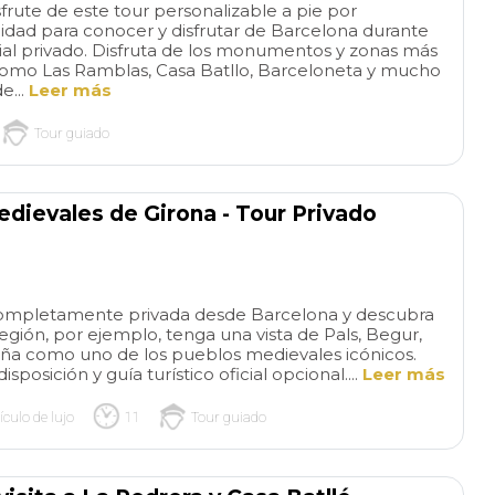
ute de este tour personalizable a pie por
dad para conocer y disfrutar de Barcelona durante
cial privado. Disfruta de los monumentos y zonas más
omo Las Ramblas, Casa Batllo, Barceloneta y mucho
e...
Leer más
Tour guiado
edievales de Girona - Tour Privado
 completamente privada desde Barcelona y descubra
egión, por ejemplo, tenga una vista de Pals, Begur,
aña como uno de los pueblos medievales icónicos.
sposición y guía turístico oficial opcional....
Leer más
ículo de lujo
11
Tour guiado