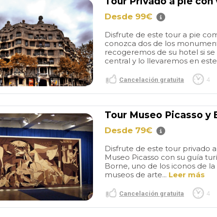
Tour Privado a pie con 
Desde 99€
Disfrute de este tour a pie com
conozca dos de los monument
recogeremos de su hotel si se
central y lo llevaremos en este
Cancelación gratuita
4
Tour Museo Picasso y B
Desde 79€
Disfrute de este tour privado 
Museo Picasso con su guía turís
Borne, uno de los iconos de la
museos de arte...
Leer más
Cancelación gratuita
4