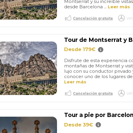
Montserrat y su increíble vis
desde Barcelona ...
Leer más
Cancelación gratuita
Veh
Tour de Montserrat y 
Desde 179€
Disfrute de esta experiencia c
montañas de Montserrat y visi
lujo con su conductor privado y
conocer uno de los lugares de
Leer más
Cancelación gratuita
Veh
Tour a pie por Barcelon
Desde 39€