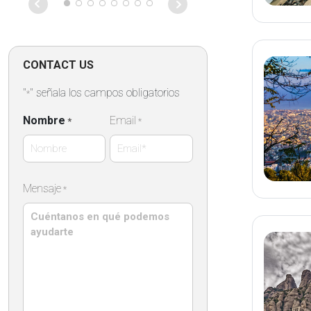
on that particu
Absolutely fan
CONTACT US
"
" señala los campos obligatorios
*
Nombre
Email
*
*
Nombre
Mensaje
*