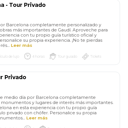
a - Tour Privado
o por Barcelona completamente personalizado y
 obras más importantes de Gaudí. Aproveche para
riencia con tu propio guía turístico oficial y
ersonalice su propia experiencia. ¡No te pierdas
és...
Leer más
ículo de lujo
4 horas
Tour guiado
Tickets
Wonderful
The
private tour!
Wonderful
of Gaudi and Bar
private tour and our guide
Our tour was outst
r Privado
was amazing! Knowledgeable
Instead of reading
read more
read more
and funny! Would absolutely
about Gaudi and lo
recommend this tour for a
photos, we opened
o de medio día por Barcelona completamente
small group that wants a
and minds and list
us monumentos y lugares de interés más importantes.
private experience that in
history while we e
ADRIAN S
SYLVIAZ18
lona en esta experiencia con tu propio guía
dudes transportation
his structures. Our
ículo privado con chófer. Personalice su propia
26/05/2026
26/05/2026
between key places! Make
paced the entire 4
onumentos...
Leer más
sure you book as far in
beautifully, so we n