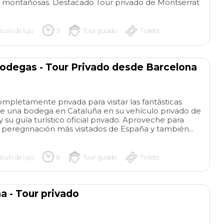
tas montañosas. Destacado Tour privado de Montserrat
families. I highly
this tour and comp
Everything went s
ículo de lujo
5
Tour guiado
Tickets
and even though it 
like our grandson 
listening, he remem
Bodegas - Tour Privado desde Barcelona
sorts of stories ab
from this tour. Exa
his grandparents, b
ompletamente privada para visitar las fantásticas
teachers, wanted f
te una bodega en Cataluña en su vehículo privado de
experience🥰
 su guía turístico oficial privado. Aproveche para
 peregrinación más visitados de España y también...
ículo de lujo
8
Tour guiado
Tickets
a - Tour privado