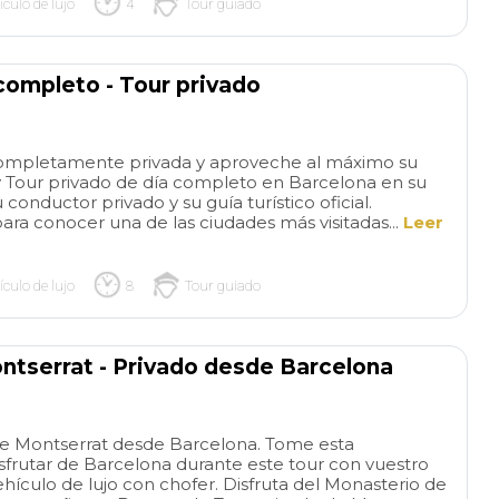
advance as possible because
rushed or overwhe
ículo de lujo
4
Tour guiado
tickets to Sagrada Familia sell
helped our grands
out quickly and weeks in
remember to use t
advance!
bathrooms😊 We h
completo - Tour privado
to Barcelona befor
not able to get ins
Familia. What an 
 completamente privada y aproveche al máximo su
experience! Our dr
ty Tour privado de día completo en Barcelona en su
ready to pick us u
 conductor privado y su guía turístico oficial.
us off at the best l
ra conocer una de las ciudades más visitadas...
Leer
We passed by the 
and groups of tour
felt blessed we co
ículo de lujo
8
Tour guiado
hear everything wi
waiting outside or a
shop. Very interest
ntserrat - Privado desde Barcelona
of the Barcelonian
went to the Indies
brought back weal
 de Montserrat desde Barcelona. Tome esta
manufacturing to th
sfrutar de Barcelona durante este tour con vuestro
Loved seeing the 
vehículo de lujo con chofer. Disfruta del Monasterio de
hearing the stories