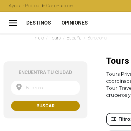
Ayuda · Política de Cancelaciones
DESTINOS
OPINIONES
Inicio
/
Tours
/
España
/
Barcelona
Tours
ENCUENTRA TU CIUDAD
Tours Pri
coordinada
Barcelona
Tour Trave
cruceros y
BUSCAR
Filtro