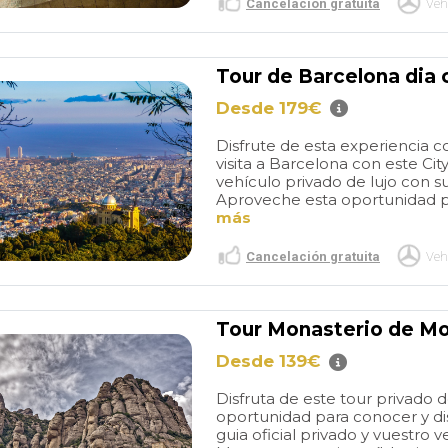
lar day.
airport to the cruise terminal.
Cancelación gratuita
Veh
tastic!
Do not hesitate booking
them. They are a very
reputable and professional
Tour de Barcelona dia 
company.
Desde 179€
Disfrute de esta experiencia
visita a Barcelona con este Ci
vehículo privado de lujo con su
Aproveche esta oportunidad pa
más
Cancelación gratuita
Veh
Tour Monasterio de Mo
Desde 139€
Disfruta de este tour privado
oportunidad para conocer y di
guia oficial privado y vuestro 