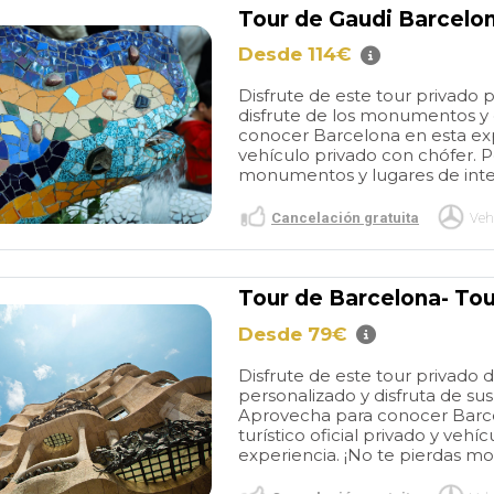
Tour de Gaudi Barcelon
Desde 114€
Disfrute de este tour privad
disfrute de los monumentos y
conocer Barcelona en esta expe
vehículo privado con chófer. P
monumentos y lugares de inter
Cancelación gratuita
Veh
Great
Great BCN
r of Barcelona
experiences
I have used
stic tour. Picked
this company a few times
Tour de Barcelona- Tou
nt of my hotel -
now over several years for
read more
Desde 79€
 and driver
Barcelona transfers from the
e early, so as
airport as well as a four hour
Disfrute de este tour privad
ked out we were
private vehicle for
personalizado y disfruta de s
Gave me a great
sightseeing. Everything is
ORDINARY602715
PURPLEGIRL22
Aprovecha para conocer Barce
lona, and were
always great! Thank you so
turístico oficial privado y veh
/2026
27/05/2026
work around
much for your help again
experiencia. ¡No te pierdas m
at were closed
with our transfers from the