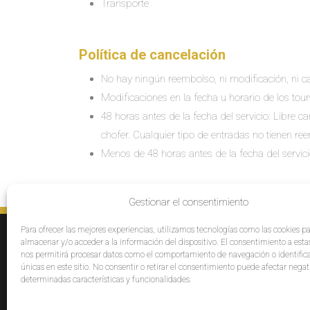
Transporte
Política de cancelación
No hay ningún reembolso, ni modificación, ni ca
Modificaciones en la fecha u horario de los tour
48 horas antes de la fecha del servicio: Libre 
chofer. Cualquier tipo de entradas no tienen re
Menos de 48 horas antes de la fecha del servic
Gestionar el consentimiento
Para ofrecer las mejores experiencias, utilizamos tecnologías como las cookies p
SERVICIOS
E
almacenar y/o acceder a la información del dispositivo. El consentimiento a esta
Destinos
Po
nos permitirá procesar datos como el comportamiento de navegación o identific
únicas en este sitio. No consentir o retirar el consentimiento puede afectar neg
Cruceros
Pr
determinadas características y funcionalidades.
Grupos
Af
Opiniones
Pa
Bl