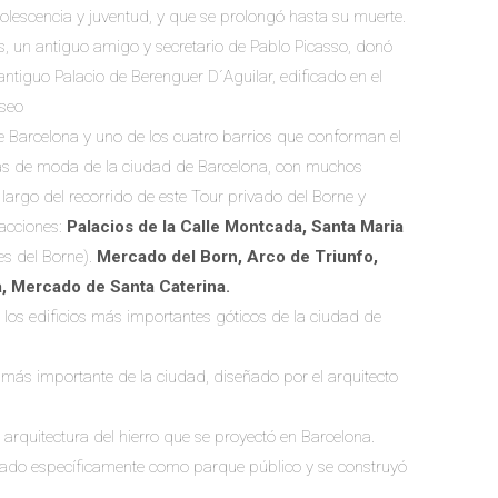
dolescencia y juventud, y que se prolongó hasta su muerte.
s, un antiguo amigo y secretario de Pablo Picasso, donó
antiguo Palacio de Berenguer D´Aguilar, edificado en el
useo
 Barcelona y uno de los cuatro barrios que conforman el
s más de moda de la ciudad de Barcelona, con muchos
o largo del recorrido de este Tour privado del Borne y
acciones:
Palacios de la Calle Montcada, Santa Maria
es del Borne).
Mercado del Born, Arco de Triunfo,
a, Mercado de Santa Caterina.
 los edificios más importantes góticos de la ciudad de
 más importante de la ciudad, diseñado por el arquitecto
a arquitectura del hierro que se proyectó en Barcelona.
ado específicamente como parque público y se construyó