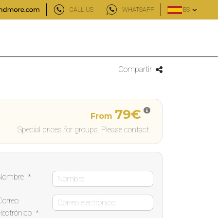
CALL US
WHATSAPP
ES
Compartir
79€
From
Special prices for groups. Please contact.
Nombre
*
Correo
electrónico
*