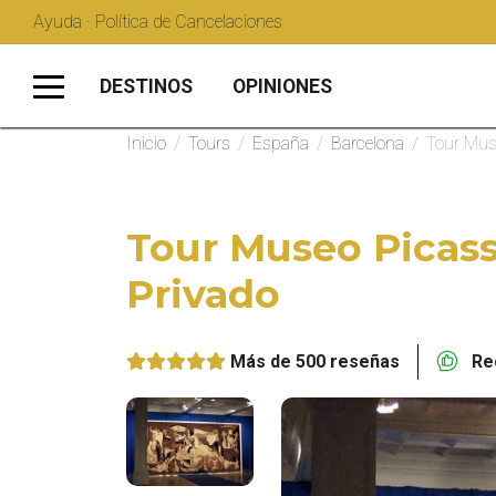
Ayuda · Política de Cancelaciones
DESTINOS
OPINIONES
Inicio
/
Tours
/
España
/
Barcelona
/
Tour Mus
Tour Museo Picass
Privado
Más de 500 reseñas
Rec