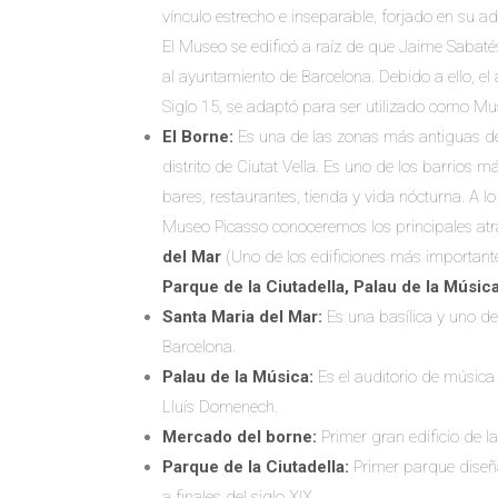
vínculo estrecho e inseparable, forjado en su a
El Museo se edificó a raíz de que Jaime Sabaté
al ayuntamiento de Barcelona. Debido a ello, el 
Siglo 15, se adaptó para ser utilizado como M
El Borne:
Es una de las zonas más antiguas de
distrito de Ciutat Vella. Es uno de los barrio
bares, restaurantes, tienda y vida nócturna. A l
Museo Picasso conoceremos los principales atr
del Mar
(Uno de los edificiones más important
Parque de la Ciutadella, Palau de la Músic
Santa Maria del Mar:
Es una basílica y uno de
Barcelona.
Palau de la Música:
Es el auditorio de música
Lluís Domenech.
Mercado del borne:
Primer gran edificio de l
Parque de la Ciutadella:
Primer parque diseñ
a finales del siglo XIX.