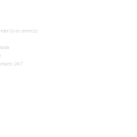
tel (si es centrico)
izada
o
ontacto 24/7