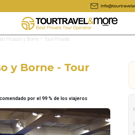
eo Picasso y Borne – Tour Privado
o y Borne - Tour
omendado por el 99 % de los viajeros