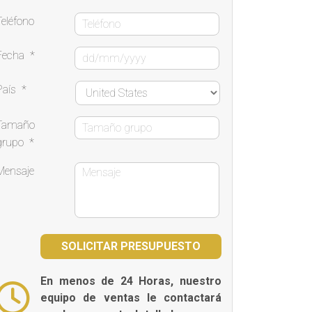
Teléfono
Fecha
*
País
*
Tamaño
grupo
*
Mensaje
En menos de 24 Horas, nuestro
equipo de ventas le contactará