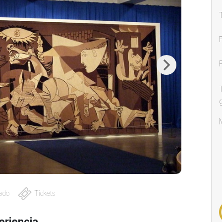
Next
ado
Tickets
eriencia