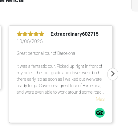
Extraordinary602715
10/06/2026
Great personal tour of Barcelona
It was a fantastic tour. Picked up right in front of
my hotel - the tour guide and driver were both
there early, so as soon as I walked out we were
ready to go. Gave me a great tour of Barcelona,
and were even able to work around some roads
that were closed on that particular day.
Más
Absolutely fantastic!