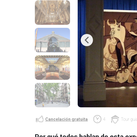
Previous
Cancelación gratuita
4
Tour gui
Por qué todos hablan de esta exp