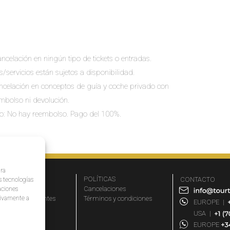
ncelación en ningún tipo de tickets o entradas.
s/servicios están sujetos a disponibilidad.
cancelación en conceptos de guía y coche privado con
embolso ni devolución.
io: No hay reembolso. Pago del 100%.
ara
MPRESA
POLÍTICAS
CONTACTO
s tecnologías
r qué elegirnos
Cancelaciones
aciones
ativamente a
eguntas frecuentes
Términos y condiciones
EUROPE
|
iliados
USA
|
rtners
EUROPE
og