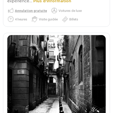
expérience....
Plus d'information
Annulation gratuite
Voitures de luxe
4 heures
Visite guidée
Billets