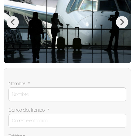
Previous
Next
Nombre
*
Correo electrónico
*