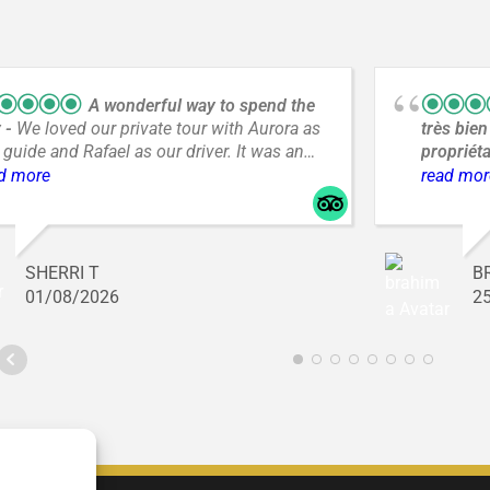
A wonderful way to spend the
y
We loved our private tour with Aurora as
très bien
 guide and Rafael as our driver. It was an
propriéta
redible day with amazing views and a great
couple
d more
read mor
 to spend a day from A Coruña.
de la cit
Estrées)
calme dan
remparts
SHERRI T
B
établiss
01/08/2026
2
chambres
une éléga
déjeuner 
produits 
terrasse 