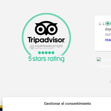
da
our
inc
rea
way
Gestionar el consentimiento