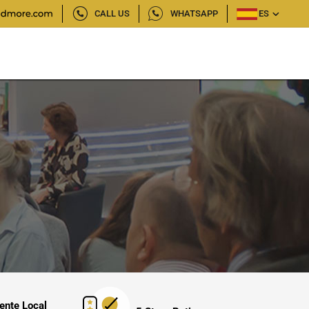
CALL US
WHATSAPP
ES
ente Local