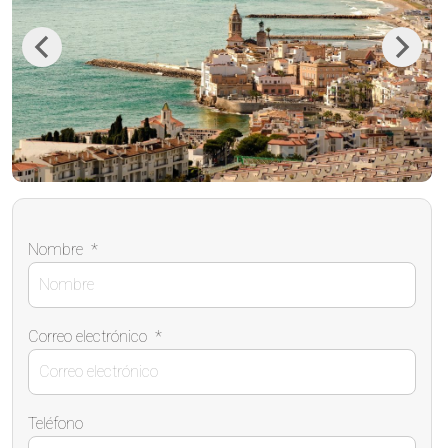
Previous
Next
Nombre
*
Correo electrónico
*
Teléfono