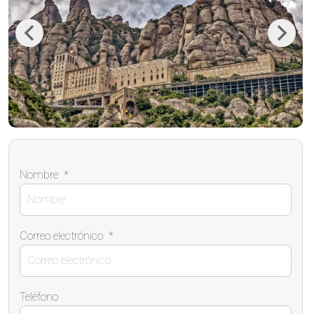
Previous
Next
Nombre
*
Correo electrónico
*
Teléfono