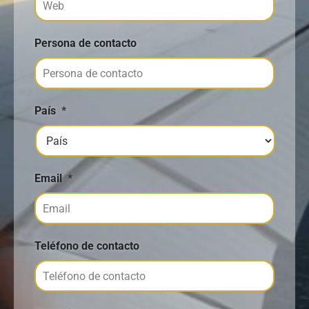
Persona de contacto
País
*
Email
*
Teléfono de contacto