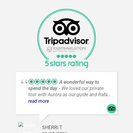
A wonderful way to
spend the day
We loved our private
tour with Aurora as our guide and Rafael
as our driver. It was an incredible day
read more
with amazing views and a great way to
spend a day from A Coruña.
SHERRI T