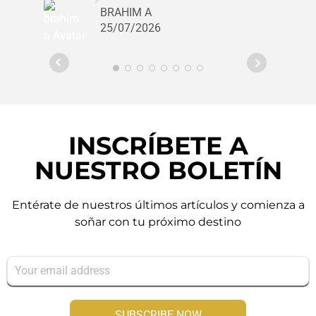
idéal au calme dans l'intramuros, tout
BRAHIM A
près des remparts, des plages et des
25/07/2026
commerces. Cet établissement
chaleureux propose des chambres
confortables et lumineuses dans une
élégante bâtisse en pierre ,un petit
déjeuner répute mettant a l' honneur des
produits locaux et artisanaux ainsi qu'
une terrasse extérieur particulièrement
INSCRÍBETE A
agréable.
NUESTRO BOLETÍN
Entérate de nuestros últimos artículos y comienza a
soñar con tu próximo destino