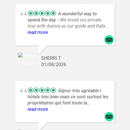
A wonderful way to
spend the day
We loved our private
tour with Aurora as our guide and Rafael
as our driver. It was an incredible day
read more
with amazing views and a great way to
spend a day from A Coruña.
SHERRI T
01/08/2026
Séjour très agréable l
hôtels très bien mais ce sont surtout les
propriétaires qui font toute la
difference.un couple
Hôtel Quic en
read more
Groigne,situé au cœur de la cite corsaire
a Saint Malo ( 8 Rue d'
Estrées),bénéficie d'un emplacement