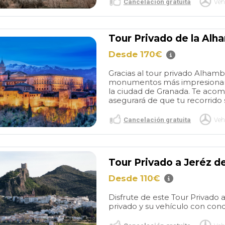
Cancelación gratuita
Veh
Tour Privado de la Alh
Desde 170€
Gracias al tour privado Alham
monumentos más impresionante
la ciudad de Granada. Te aco
asegurará de que tu recorrido s
Cancelación gratuita
Veh
Tour Privado a Jeréz d
Desde 110€
Disfrute de este Tour Privado a
privado y su vehículo con cond