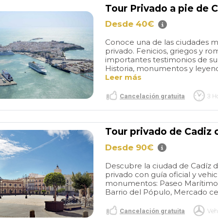
Tour Privado a pie de 
Desde 40€
Conoce una de las ciudades más
privado. Fenicios, griegos y r
importantes testimonios de su 
Historia, monumentos y leyendas
Leer más
Cancelación gratuita
3 H
Private 4-
the walk is
 Jerez de la
definitely worth the visit!!!
m Cadiz
We
old town and small typical
Tour privado de Cadiz 
ul time with
restaurants ... not to be
read more
Desde 90€
z. He arrived
missed!! bluffing
this small
greeted us as
village called "white" is really
Descubre la ciudad de Cadíz d
d our ship.
to be seen!!!! very friendly
privado con guía oficial y vehi
as spacious,
welcome of the locals! and
O
FLORENCE L
monumentos: Paseo Marítimo, 
and a smooth
very easy to reach by car
Barrio del Pópulo, Mercado cent
/2025
14/02/2025
provided some
with parking close!!!
tion and took us
Cancelación gratuita
Veh