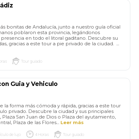
Cádiz
 bonitas de Andalucía, junto a nuestro guía oficial
omanos poblaron esta provincia, legándonos
presencia en todo el litoral gaditano. Descubre su
, gracias a este tour a pie privado de la ciudad. ...
oras
Tour guiado
Great
Out
Excursion, here are some
VIP personal tour
tips:
Overall great
guide, professional 
con Guia y Vehiculo
experience. Here are some
pristine car, excelle
read more
read more
tips and overall comments:* I
responsiveness to
booked way in advance and
wanted to do, overa
e la forma más cómoda y rápida, gracias a este tour
followed up periodically to
outstanding!
culo privado. Descubre la ciudad y sus principales
make sure we were will still
KRISTY M
CATHY R
Plaza San Juan de Dios o Plaza del ayutamiento,
set and reserved. Very
ral, Plaza de las Flores...
Leer más
20/07/2023
19/05/2023
prompt response, always. *
The pickup is OUTSIDE of
ículo de lujo
4 Horas
Tour guiado