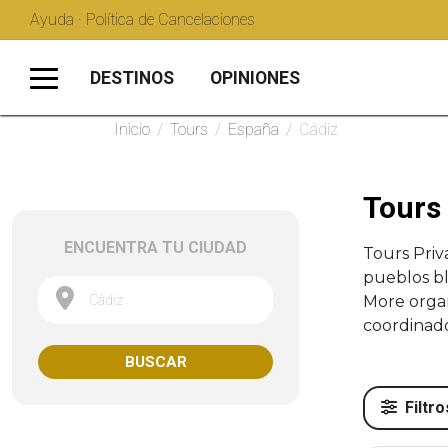
Ayuda · Política de Cancelaciones
DESTINOS
OPINIONES
Inicio
/
Tours
/
España
/
Cádiz
Tours 
ENCUENTRA TU CIUDAD
Tours Priv
pueblos bl
Cádiz
More organ
coordinado
BUSCAR
Filtro