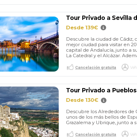
ding School and
as as planned
us right beside
Tour Privado a Sevilla
 and pointed us
n to explore
Desde 139€
erry tasting and
Descubre la ciudad de Cádiz, c
We alerted him
mejor ciudad para visitar en 2
 ready to head
capital de Andalucía, junto a s
dropped us a
La Catedral y el Alcázar. Ademá
 up very close
ant. Our drive
Cancelación gratuita
Veh
sant with
to answer some
had about the
Tour Privado a Pueblo
nformation and
e had prior to
Desde 130€
very timely and
e thanks to
Descubre los Alrededores de C
nks for
unos de los más bellos de Esp
Grazalema y Ubrique, junto a su 
h an enjoyable
y congenial
Cancelación gratuita
Veh