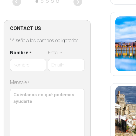
to see the Ri
Sherry Bodeg
then dropped 
the Cathedral
to the old tow
CONTACT US
and have a sh
tapas lunch. 
"
" señala los campos obligatorios
*
when we were
back and he 
Nombre
Email
*
*
pin to pick us
to our restaur
back was plea
Manuel able 
Nombre
Mensaje
*
questions we 
locality.The i
instructions w
the day were 
comprehensiv
Pilar.Many tha
arranging suc
day and a ver
driver.