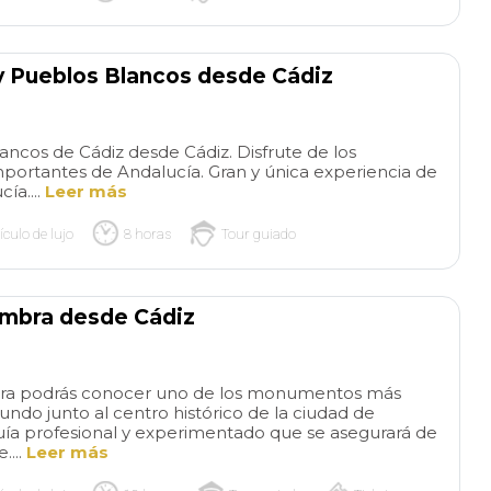
of 5. * the van was very clean
and nice, with seatbelts.*
There was no water. Bring
y Pueblos Blancos desde Cádiz
water. Seville is hot. * our
guide, Concha, was amazing
and so knowledgeable and
ancos de Cádiz desde Cádiz. Disfrute de los
friendly. * I should have
ortantes de Andalucía. Gran y única experiencia de
researched Seville better and
ía....
Leer más
customized more. Entry
tickets are not included, so
ículo de lujo
8 horas
Tour guiado
plan for that and buy tickets
in advance for cathedral and
Alcazar. * the suggested
ambra desde Cádiz
itinerary is wonderful, but jam
packed. I suggest you pick
your highlights and
customize with the company
mbra podrás conocer uno de los monumentos más
in advance. We missed
ndo junto al centro histórico de la ciudad de
ía profesional y experimentado que se asegurará de
Alcazar, and that probably
....
Leer más
would have been my top
choice. We went to Cathedral,