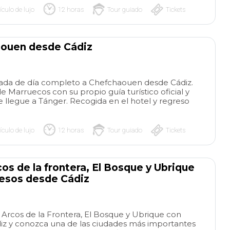
ículo de lujo
12 horas
Tour guiado
Tickets
aouen desde Cádiz
ivada de día completo a Chefchaouen desde Cádiz.
 de Marruecos con su propio guía turístico oficial y
 llegue a Tánger. Recogida en el hotel y regreso
ículo de lujo
12 horas
Tour guiado
Tickets
os de la frontera, El Bosque y Ubrique
esos desde Cádiz
a Arcos de la Frontera, El Bosque y Ubrique con
iz y conozca una de las ciudades más importantes