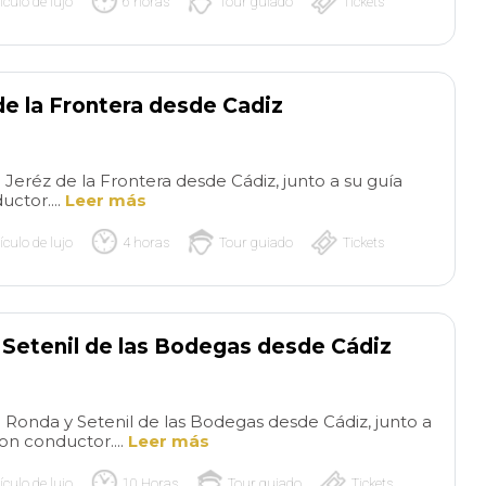
ículo de lujo
6 horas
Tour guiado
Tickets
the Cathedral. Seville has a
very rich history. There is so
much to do and see!!
de la Frontera desde Cadiz
 Jeréz de la Frontera desde Cádiz, junto a su guía
uctor....
Leer más
ículo de lujo
4 horas
Tour guiado
Tickets
 Setenil de las Bodegas desde Cádiz
a Ronda y Setenil de las Bodegas desde Cádiz, junto a
on conductor....
Leer más
ículo de lujo
10 Horas
Tour guiado
Tickets