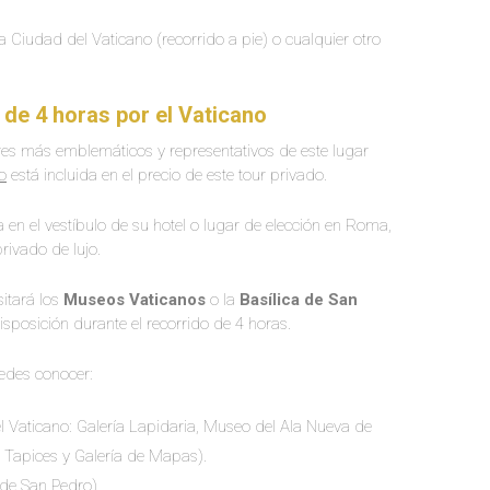
la Ciudad del Vaticano (recorrido a pie) o cualquier otro
 de 4 horas por el Vaticano
ares más emblemáticos y representativos de este lugar
o
está incluida en el precio de este tour privado.
en el vestíbulo de su hotel o lugar de elección en Roma,
rivado de lujo.
sitará los
Museos Vaticanos
o la
Basílica de San
disposición durante el recorrido de 4 horas.
edes conocer:
el Vaticano: Galería Lapidaria, Museo del Ala Nueva de
e Tapices y Galería de Mapas).
 de San Pedro)