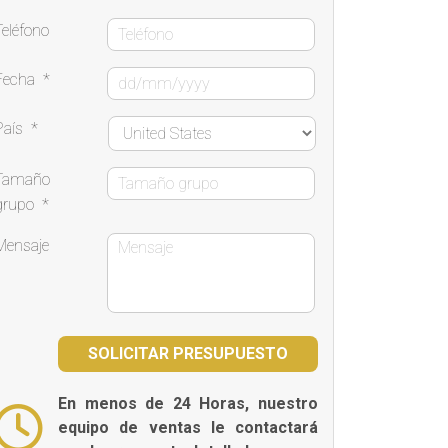
Teléfono
Fecha
*
País
*
Tamaño
grupo
*
Mensaje
En menos de 24 Horas, nuestro
equipo de ventas le contactará