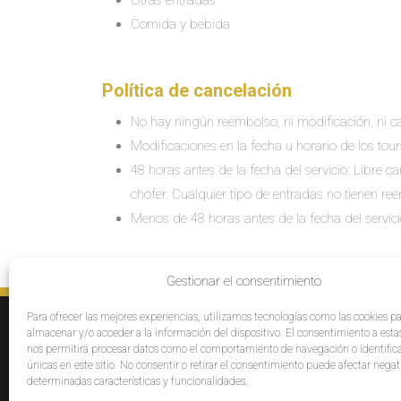
Otras entradas
Comida y bebida
Política de cancelación
No hay ningún reembolso, ni modificación, ni ca
Modificaciones en la fecha u horario de los tour
48 horas antes de la fecha del servicio: Libre 
chofer. Cualquier tipo de entradas no tienen re
Menos de 48 horas antes de la fecha del servic
Gestionar el consentimiento
Para ofrecer las mejores experiencias, utilizamos tecnologías como las cookies p
SERVICIOS
E
almacenar y/o acceder a la información del dispositivo. El consentimiento a esta
Destinos
Po
nos permitirá procesar datos como el comportamiento de navegación o identific
únicas en este sitio. No consentir o retirar el consentimiento puede afectar neg
Cruceros
Pr
determinadas características y funcionalidades.
Grupos
Af
Opiniones
Pa