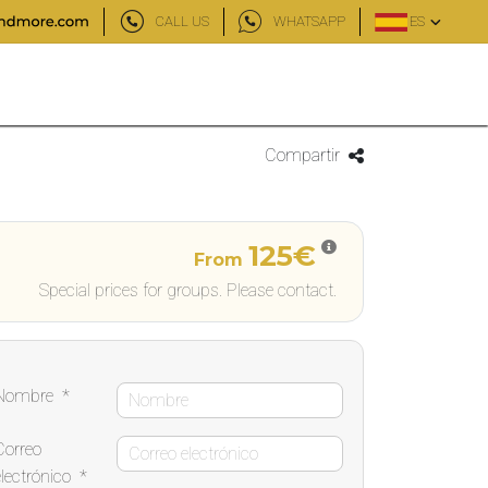
CALL US
WHATSAPP
ES
Compartir
125€
From
Special prices for groups. Please contact.
Nombre
*
Correo
electrónico
*