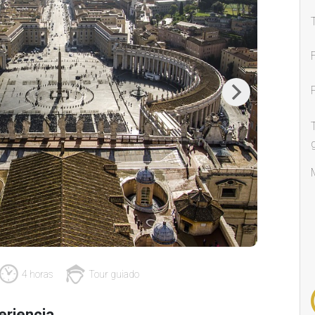
Next
4 horas
Tour guiado
eriencia