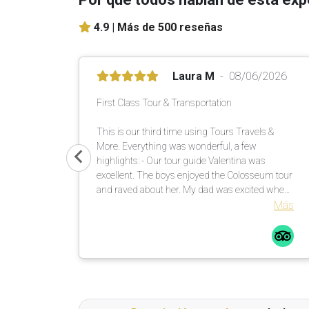
4.9 |
Más de 500 reseñas
Laura M
08/06/2026
First Class Tour & Transportation
This is our third time using Tours Travels &
More. Everything was wonderful, a few
highlights: - Our tour guide Valentina was
excellent. The boys enjoyed the Colosseum tour
and raved about her. My dad was excited when
she was our Vatican tour guide as well. We had
Más
explained to her that my niece was singing at
noon in one of the chapels and she went above
and beyond to get us there on time, while also
giving us a first class tour. We were so
appreciative that she was able to make that
happen as it was the whole reason for the trip.
She is a friendly, warm and knowledgeable