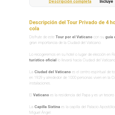
Descripción completa
Incluye
guide and we were thrilled to spend time with
her! - The cars used for transportation were
always clean and comfortable. - Our driver in
Rome was super friendly and we enjoyed
Descripción del Tour Privado de 4 ho
talking to him. Thank you so much for all your
cola
help in creating a wonderful trip! We appreciate
it!
Disfrute de este
Tour por el Vaticano
con su
guía 
gran importancia de la Ciudad del Vaticano.
Lo recogeremos en su hotel o lugar de elección en 
turístico oficial
lo llevará hacia Ciudad del Vaticano
La
Ciudad del Vaticano
es el centro espiritual de
en 1929 y alrededor de 1000 personas viven en la C
instalaciones.
El
Vaticano
es la residencia del Papa y es un tesoro 
La
Capilla Sixtina
es la capilla del Palacio Apostóli
Miguel Ángel.