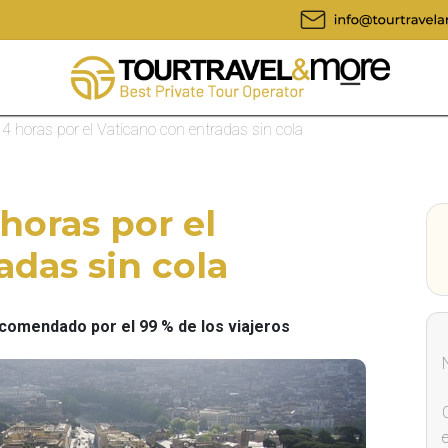
 4 horas por el Vaticano con entradas sin cola
horas por el
adas sin cola
omendado por el 99 % de los viajeros