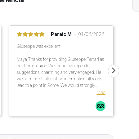
Paraic M
01/06/2026
Giuseppe was excellent.
Maya Thanks for providing Giuseppe Ferrari as
our Rome guide. We found him open to
suggestions, charming and very engaged. He
was a mine of interesting information-all roads
lead to a point in Rome! We would strongly
recommend him to visitors interested in the
Más
history of the city in different eras. Thanks
again. Paraic