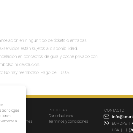
ncelación en ningún tipo de tickets o entradas.
s/servicios están sujetos a disponibilidad.
cancelación en conceptos de guía y coche privado con
embolso ni devolución.
io: No hay reembolso. Pago del 100%.
ara
MPRESA
POLÍTICAS
CONTACTO
s tecnologías
r qué elegirnos
Cancelaciones
aciones
ativamente a
eguntas frecuentes
Términos y condiciones
EUROPE
|
iliados
USA
|
rtners