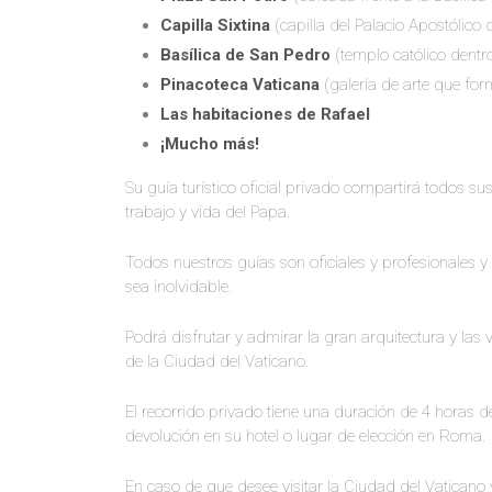
Capilla Sixtina
(capilla del Palacio Apostólico 
Basílica de San Pedro
(templo católico dentr
Pinacoteca Vaticana
(galería de arte que fo
Las habitaciones de Rafael
¡Mucho más!
Su guía turístico oficial privado compartirá todos s
trabajo y vida del Papa.
Todos nuestros guías son oficiales y profesionales 
sea inolvidable.
Podrá disfrutar y admirar la gran arquitectura y la
de la Ciudad del Vaticano.
El recorrido privado tiene una duración de 4 horas
devolución en su hotel o lugar de elección en Roma.
En caso de que desee visitar la Ciudad del Vatican