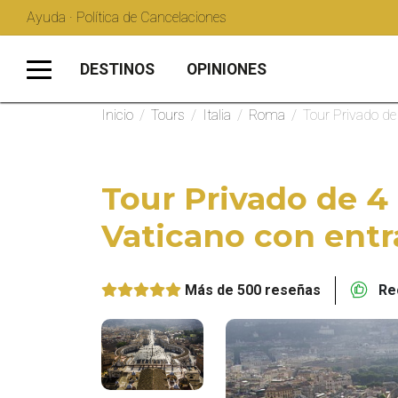
Ayuda · Política de Cancelaciones
DESTINOS
OPINIONES
Inicio
/
Tours
/
Italia
/
Roma
/
Tour Privado de
Tour Privado de 4 
Vaticano con entr
Más de 500 reseñas
Rec