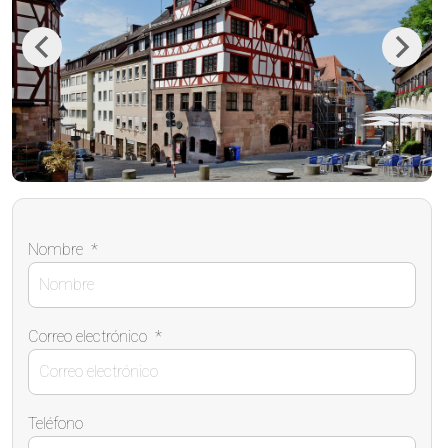
Previous
Next
Nombre
*
Correo electrónico
*
Teléfono