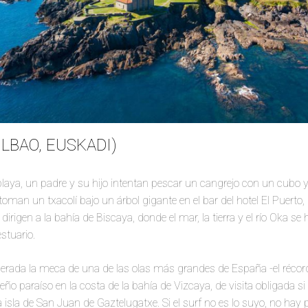
LBAO, EUSKADI)
 playa, un padre y su hijo intentan pescar un cangrejo con un cubo 
 toman un txacolí bajo un árbol gigante en el bar del hotel El Puerto,
dirigen a la bahía de Biscaya, donde el mar, la tierra y el río Oka se
stuario.
rada la meca de una de las olas más grandes de España -el récord
ño paraíso en la costa de la bahía de Vizcaya, de visita obligada s
a isla de San Juan de Gaztelugatxe. Si el surf no es lo suyo, no hay