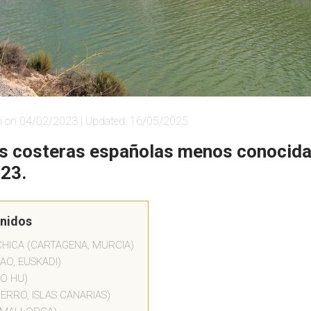
i on 04/02/2023 | Updated: 16/05/2025
s costeras españolas menos conocida
023.
enidos
HICA (CARTAGENA, MURCIA)
AO, EUSKADI)
ÍO HU)
IERRO, ISLAS CANARIAS)