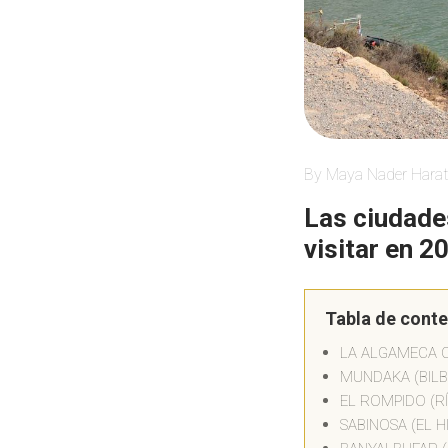
By Maya Nader Harat
Las ciudade
visitar en 2
Tabla de cont
LA ALGAMECA C
MUNDAKA (BILB
EL ROMPIDO (R
SABINOSA (EL H