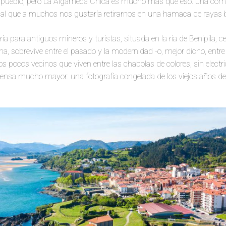
 pueblo, pero La Algameca Chica es mucho más que eso: una com
r al que a muchos nos gustaría retirarnos en una hamaca de rayas 
a para antiguos mineros y turistas, situada en la ría de Benipila, c
, sobrevive entre el pasado y la modernidad -o, mejor dicho, entre l
os pocos vecinos que viven entre las chabolas de colores, sin electri
nsa mucho mayor: una fotografía congelada de los viejos años de