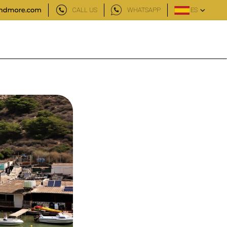
CALL US
WHATSAPP
ES