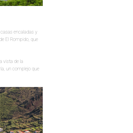
e casas encaladas y
 de El Rompido, que
 vista de la
ía, un complejo que