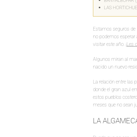
BANYALBUFAR 
LAS HORTICHUE
Estamos seguros de qu
no podemos esperar a
visitar este año.
¡Les 
Algunos miran al mar
nacido un nuevo resid
La relación entre las
donde el gran azul em
estos pueblos coster
meses que no sean jul
LA ALGAMECA