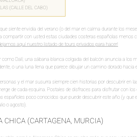
(MALLORCA)
LAS (CALLE DEL CABO)
e siente envidia del verano (o del mar en calma durante los meses
 compartir con usted estas ciudades costeras españolas menos c
dejamos aquí nuestro listado de tours privados para hacer!
 como Dalí; una sábana blanca colgada del balcón anuncia a los 
ente, o una luna llena que parece dibujar un camino dorado hacia el
 personas y el mar susurra siempre cien historias por descubrir en la
erge de cada esquina. Postales de disfraces para disfrutar con los
os españoles poco conocidos que puede descubrir este año (y que e
io o agosto).
 CHICA (CARTAGENA, MURCIA)