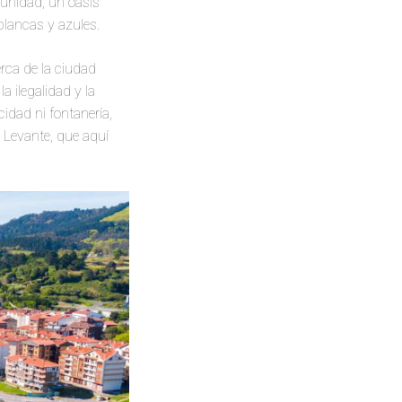
unidad, un oasis
blancas y azules.
erca de la ciudad
a ilegalidad y la
cidad ni fontanería,
 Levante, que aquí