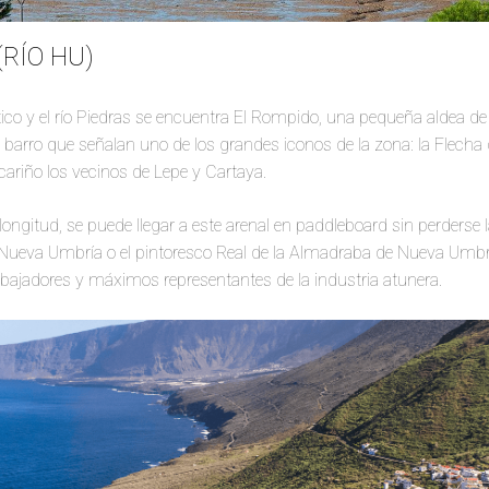
(RÍO HU)
tico y el río Piedras se encuentra El Rompido, una pequeña aldea d
 barro que señalan uno de los grandes iconos de la zona: la Flecha
ariño los vecinos de Lepe y Cartaya.
ngitud, se puede llegar a este arenal en paddleboard sin perderse la
 Nueva Umbría o el pintoresco Real de la Almadraba de Nueva Umbr
abajadores y máximos representantes de la industria atunera.