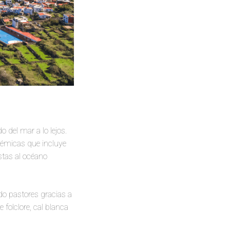
 del mar a lo lejos.
ndémicas que incluye
stas al océano
do pastores gracias a
folclore, cal blanca