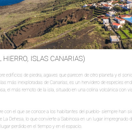
L HIERRO, ISLAS CANARIAS)
e edificios de piedra, agaves que parecen de otro planeta y el sonido
 islas más inexploradas de Canarias, es un hervidero de especies e
, el más remoto de la isla, situado en una colina volcánica con vi
 con el que se conoce a los habitantes del pueblo- siempre han si
de La Dehesa, lo que convierte a Sabinosa en un lugar impregnado de 
 lugar perdido en el tiempo y en el espacio.