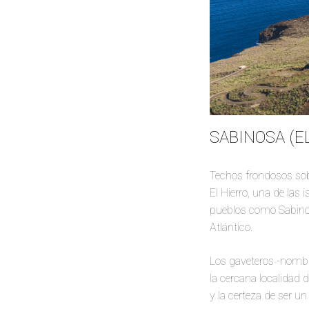
SABINOSA (E
Techos frondosos sobr
El Hierro, una de las
pueblos como Sabinosa
Atlántico.
Los gaveteros -nombre
la cercana localidad 
y la certeza de ser un