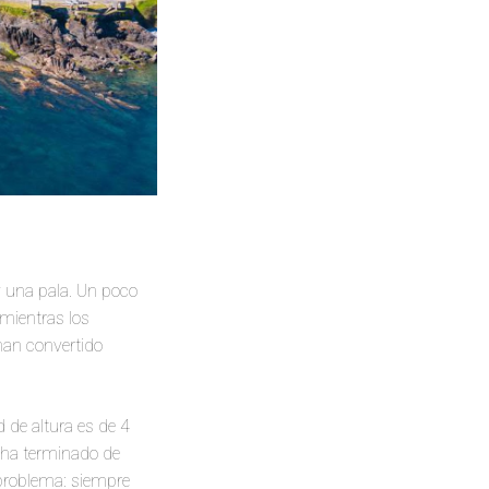
y una pala. Un poco
 mientras los
 han convertido
 de altura es de 4
i ha terminado de
 problema: siempre