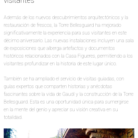
visitantes
Además de los nuevos descubrimientos arquitectónicos y la
restauración de frescos, la Torre Bellesguard ha mejorado
significativamente la experiencia para sus visitantes en este
décimo aniversario. Las nuevas instalaciones incluyen una sala
de exposiciones que alberga artefactos y documentos
históricos relacionados con la Casa Figueres, permitiendo a los
visitantes profundizar en la historia de este lugar único.
También se ha ampliado el servicio de visitas guiadas, con
guías expertos que comparten historias y anécdotas
fascinantes sobre la vida de Gaudí y la construcción de la Torre
Bellesguard. Esta es una oportunidad única para sumergirse
en la mente del genio y apreciar su visión creativa en su
totalidad.