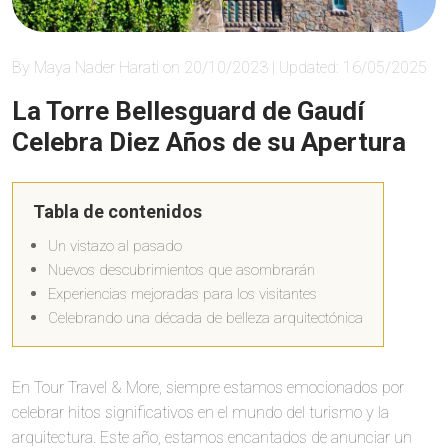
By Maya Nader Harati on 20/10/2023 | Updated: 16/05/2025
La Torre Bellesguard de Gaudí
Celebra Diez Años de su Apertura
Tabla de contenidos
Un vistazo al pasado
Nuevos descubrimientos que asombrarán
Experiencias mejoradas para los visitantes
Celebrando una década de belleza arquitectónica
En Tour Travel & More, siempre estamos emocionados por
celebrar hitos significativos en el mundo del turismo y la
arquitectura. Este año, estamos encantados de anunciar un