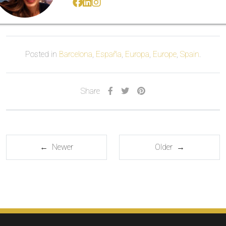
Posted in
Barcelona
,
España
,
Europa
,
Europe
,
Spain
.
Share
← Newer
Older →