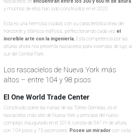
rascacielos se
encuentran entre los 300 y 600 m de altura
,
y muchos de ellos han sido construidos en el 2020.
Esta es una hermosa ciudad, con su característica línea del
horizonte y titánicos edificios, perfeccionando cada vez
el
increíble arte con la ingeniería.
Esta competencia por las
alturas ahora nos presenta rascacielos para viviendas de lujo, al
sur del Central Park.
Los rascacielos de Nueva York más
altos – entre 104 y 98 pisos
El One World Trade Center
Construido sobre las ruinas de las Torres Gemelas, es el
rascacielos más alto de Nueva York y principal del nuevo
complejo; inaugurado en el 2014, consta de 541 m de altura,
con 104 pisos y 73 ascensores.
Posee un mirador
con vista