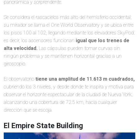
panorámica y sorprendente.
Se considera el rascacielos más alto del hemisferio occidental;
su mirador se llama el One World Observatory y se ubica entre
los pisos 100 al 102, llegando mediante los elevadores SkyPod;
es decir, los ascensores funcionan
igual que los trenes de
alta velocidad.
Las cápsulas pueden tomar curvas sin
ningún problema y se mantienen horizontal gracias a un
giroscopio.
El observatorio
tiene una amplitud de 11.613 m cuadrados,
cubriendo los 3 niveles, y desde donde te inspira y motiva para
observar el horizonte espectacular de la ciudad de Nueva York;
alcanzando una cobertura de 72.5 km, hacia cualquier
dirección que se escoja.
El Empire State Building