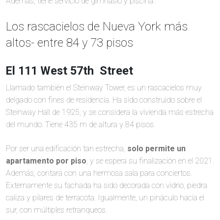
Además, tiene servicio de gimnasio y piscina.
Los rascacielos de Nueva York más
altos- entre 84 y 73 pisos
El 111 West 57th Street
Llamado también el Steinway Tower, es un rascacielos muy
delgado con fines de residencia. Ha sido construido sobre el
Steinway Hall de 1925, y se considera la vivienda más estrecha
del mundo. Tiene 435 m de altura y 84 pisos.
Por ser una edificación tan estrecha,
solo permite un
apartamento por piso
, y se espera su finalización en el 2021.
Además, contará con una hermosa sala para conciertos.
Externamente su fachada ha sido decorada con vidrio, piedra
caliza y pilares de terracota. Igualmente, un pináculo hacia el
sur, con múltiples retranqueos.