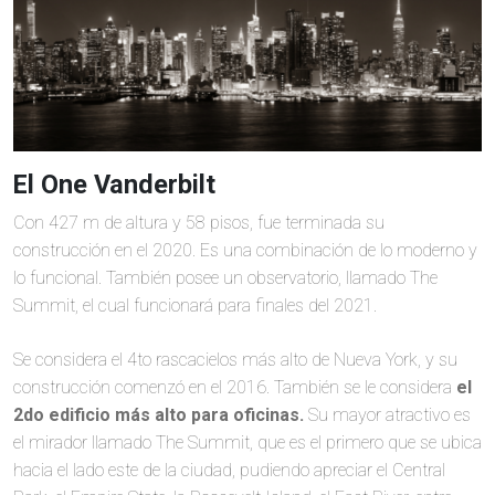
El One Vanderbilt
Con 427 m de altura y 58 pisos, fue terminada su
construcción en el 2020. Es una combinación de lo moderno y
lo funcional. También posee un observatorio, llamado The
Summit, el cual funcionará para finales del 2021.
Se considera el 4to rascacielos más alto de Nueva York, y su
construcción comenzó en el 2016. También se le considera
el
2do edificio más alto para oficinas.
Su mayor atractivo es
el mirador llamado The Summit, que es el primero que se ubica
hacia el lado este de la ciudad, pudiendo apreciar el Central