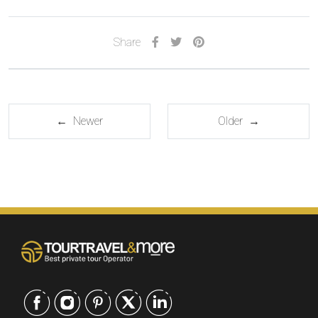
Share
← Newer
Older →