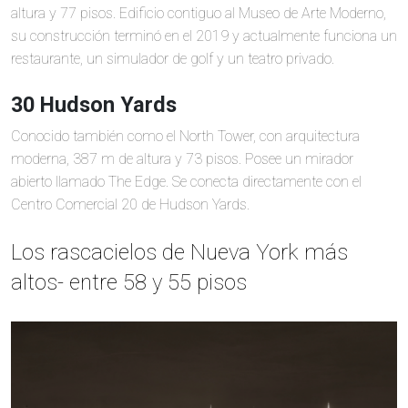
altura y 77 pisos. Edificio contiguo al Museo de Arte Moderno,
su construcción terminó en el 2019 y actualmente funciona un
restaurante, un simulador de golf y un teatro privado.
30 Hudson Yards
Conocido también como el North Tower, con arquitectura
moderna, 387 m de altura y 73 pisos. Posee un mirador
abierto llamado The Edge. Se conecta directamente con el
Centro Comercial 20 de Hudson Yards.
Los rascacielos de Nueva York más
altos- entre 58 y 55 pisos