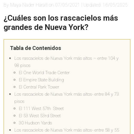
By Maya Nader Harati on 07/05/2021 | Updated: 16/05/2025
¿Cuáles son los rascacielos más
grandes de Nueva York?
Tabla de Contenidos
Los rascacielos de Nueva York más altos – entre 104 y
98 pisos
El One World Trade Center
El Empire State Building
El Central Park Tower
Los rascacielos de Nueva York más altos- entre 84 y 73
pisos
El 111 West 57th Street
El 53 West 53rd Street
30 Hudson Yards
Los rascacielos de Nueva York más altos- entre 58 y 55