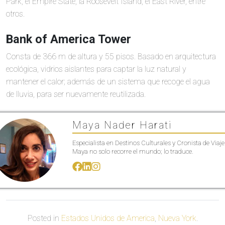
Park, el Empire State, la Roosevelt Island, el East River, entre
otros.
Bank of America Tower
Consta de 366 m de altura y 55 pisos. Basado en arquitectura
ecológica, vidrios aislantes para captar la luz natural y
mantener el calor; además de un sistema que recoge el agua
de lluvia, para ser nuevamente reutilizada.
Maya Nader Harati
Especialista en Destinos Culturales y Cronista de Viaje
Maya no solo recorre el mundo; lo traduce.
Posted in
Estados Unidos de America
,
Nueva York
.