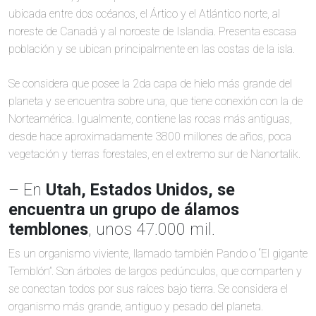
ubicada entre dos océanos, el Ártico y el Atlántico norte, al
noreste de Canadá y al noroeste de Islandia. Presenta escasa
población y se ubican principalmente en las costas de la isla.
Se considera que posee la 2da capa de hielo más grande del
planeta y se encuentra sobre una, que tiene conexión con la de
Norteamérica. Igualmente, contiene las rocas más antiguas,
desde hace aproximadamente 3800 millones de años, poca
vegetación y tierras forestales, en el extremo sur de Nanortalik.
– En
Utah, Estados Unidos, se
encuentra un grupo de álamos
temblones
, unos 47.000 mil.
Es un organismo viviente, llamado también Pando o “El gigante
Temblón”. Son árboles de largos pedúnculos, que comparten y
se conectan todos por sus raíces bajo tierra. Se considera el
organismo más grande, antiguo y pesado del planeta.