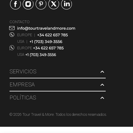
CONTACTO
EUROPE
|
USA
|
EUROPE
USA
SERVICIOS
EMPRESA
POLÍTICAS
© 2026 Tour Travel & More. Todos los derechos reservados.