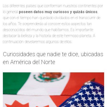
Los diferentes países que conforman nuestros continentes por
lo general
poseen datos muy curiosos y quizás únicos
,
que con el tiempo han quedado olvidados en el transcurrir de
los años. Te sorprenderás al conocer estos aspectos tan
desconocidos del mundo que habitamos. Es importante
destacar la belleza y la historia de este hermoso planeta. A
continuación develaremos algunos de ellos.
Curiosidades que nadie te dice, ubicadas
en América del Norte