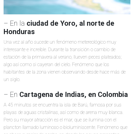
– En la
ciudad de Yoro, al norte de
Honduras
Una vez al año sucede un fenómeno metereológico muy
interesante e increíble. Durante la transición o cambio de
estación de la primavera al verano, llueven peces plateados;
algo así como si cayeran del cielo. Fenómeno que los
habitantes de la zona vienen observando desde hace más de
un siglo.
– En
Cartagena de Indias, en Colombia
A 45 minutos se encuentra la isla de Barú, famosa por sus
playas de aguas cristalinas, así como de arena muy blanca.
Pero su mayor atracción es el mar, que se ilumina con el
plancton llamado luminoso o bioluminiscente. Fenómeno que