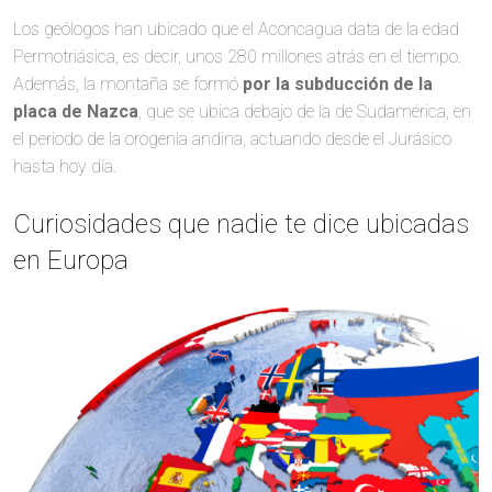
Los geólogos han ubicado que el Aconcagua data de la edad
Permotriásica, es decir, unos 280 millones atrás en el tiempo.
Además, la montaña se formó
por la subducción de la
placa de Nazca
, que se ubica debajo de la de Sudamérica, en
el periodo de la orogenia andina, actuando desde el Jurásico
hasta hoy día.
Curiosidades que nadie te dice ubicadas
en Europa