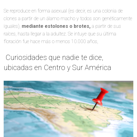
Se reproduce en forma asexual (es decir, es una colonia de
clones a partir de un álamo macho y todos son genéticamente
iguales),
mediante estolones o brotes,
a partir de sus
raíces, hasta llegar a la adultez. Se intuye que su última
floración fue hace más o menos 10.000 años,
Curiosidades que nadie te dice,
ubicadas en Centro y Sur América