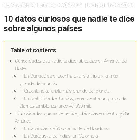
By Maya Nader Harati on 07/05/2021 | Updated: 16/05/2025
10 datos curiosos que nadie te dice
sobre algunos países
Table of contents
Curiosidades que nadie te dice, ubicadas en América del
Norte
– En Canadá se encuentra una isla triple y la más
grande del mundo.
– Groenlandia, la isla más grande del planeta.
– En Utah, Estados Unidos, se encuentra un grupo de
álamos temblones, unos 47.000 mil.
Curiosidades que nadie te dice, ubicadas en Centro y Sur
América
– En la ciudad de Yoro, al norte de Honduras
– En Cartagena de Indias, en Colombia