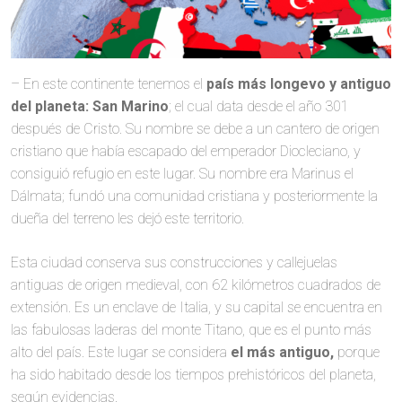
– En este continente tenemos el
país más longevo y antiguo
del planeta: San Marino
; el cual data desde el año 301
después de Cristo. Su nombre se debe a un cantero de origen
cristiano que había escapado del emperador Diocleciano, y
consiguió refugio en este lugar. Su nombre era Marinus el
Dálmata; fundó una comunidad cristiana y posteriormente la
dueña del terreno les dejó este territorio.
Esta ciudad conserva sus construcciones y callejuelas
antiguas de origen medieval, con 62 kilómetros cuadrados de
extensión. Es un enclave de Italia, y su capital se encuentra en
las fabulosas laderas del monte Titano, que es el punto más
alto del país. Este lugar se considera
el más antiguo,
porque
ha sido habitado desde los tiempos prehistóricos del planeta,
según evidencias.