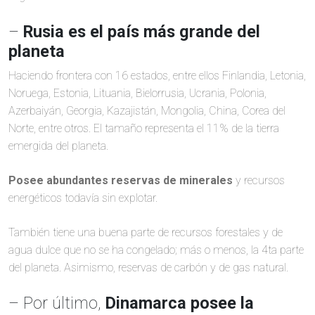
–
Rusia es el país más grande del
planeta
Haciendo frontera con 16 estados, entre ellos Finlandia, Letonia,
Noruega, Estonia, Lituania, Bielorrusia, Ucrania, Polonia,
Azerbaiyán, Georgia, Kazajistán, Mongolia, China, Corea del
Norte, entre otros. El tamaño representa el 11% de la tierra
emergida del planeta.
Posee abundantes reservas de minerales
y recursos
energéticos todavía sin explotar.
También tiene una buena parte de recursos forestales y de
agua dulce que no se ha congelado; más o menos, la 4ta parte
del planeta. Asimismo, reservas de carbón y de gas natural.
– Por último,
Dinamarca posee la