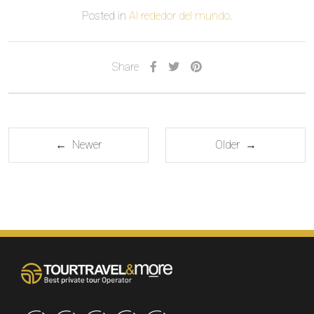
Posted in
Al rededor del mundo
.
Share
← Newer
Older →