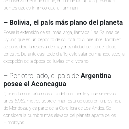
se observa mejor de noche, en donde las aguas presentan
puntos azules ínfimos que la iluminan.
– Bolivia, el país más plano del planeta
Posee la extensión de sal más larga, llamada “Las Salinas de
Uyuni”, que es un depósito de sal natural al aire libre. También
se considera la reserva de mayor cantidad de litio del globo
terrestre. Durante casi todo el año, este salar permanece seco, a
excepción de la época de lluvias en el verano.
– Por otro lado, el país de
Argentina
posee el Aconcagua
Que es la montaña más alta del continente y que se eleva a
unos 6.962 metros sobre el mar. Está ubicada en la provincia
de Mendoza, y es parte de la Cordillera de Los Andes. Se
considera la cumbre más elevada del planeta aparte de los
Himalayas.