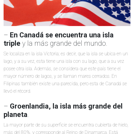
–
En Canadá se encuentra una isla
triple
y la más grande del mundo.
Se localiza en la isla Victoria; es decir, que la isla se ubica en un
lago, y a su vez, esta tiene una isla con su lago, que a su vez
posee otra isla. Además, se considera que este país tiene el
mayor número de lagos, y se llaman mares cerrados. En
Filipinas también existe una parecida, pero esta de Canadá se
llevó el récord.
–
Groenlandia, la isla más grande del
planeta
.
La mayor parte de su superficie se encuentra cubierta de hielo,
más del 80%, y corresponde al Reino de Dinamarca. Está