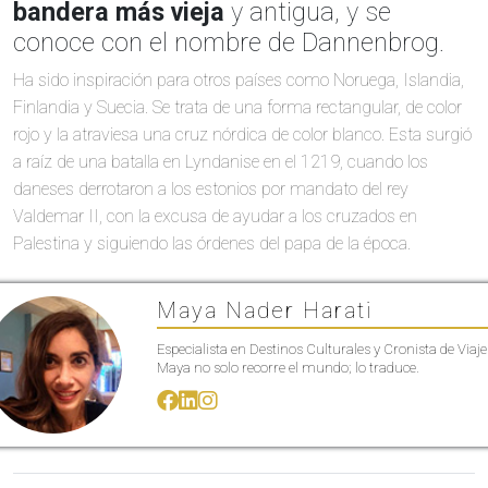
bandera más vieja
y antigua, y se
conoce con el nombre de Dannenbrog.
Ha sido inspiración para otros países como Noruega, Islandia,
Finlandia y Suecia. Se trata de una forma rectangular, de color
rojo y la atraviesa una cruz nórdica de color blanco. Esta surgió
a raíz de una batalla en Lyndanise en el 1219, cuando los
daneses derrotaron a los estonios por mandato del rey
Valdemar II, con la excusa de ayudar a los cruzados en
Palestina y siguiendo las órdenes del papa de la época.
Maya Nader Harati
Especialista en Destinos Culturales y Cronista de Viaje
Maya no solo recorre el mundo; lo traduce.