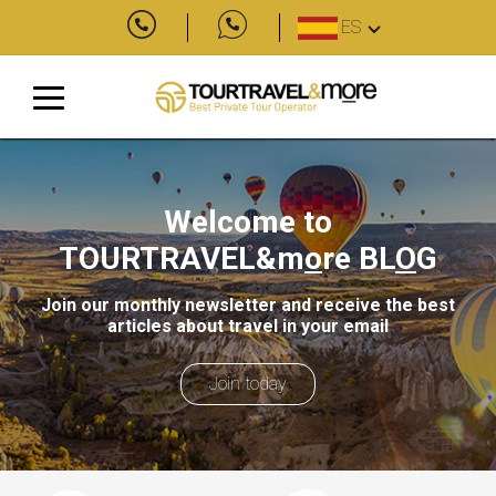
ES
Welcome to
TOURTRAVEL&m
o
re
BL
O
G
Join our monthly newsletter and receive the best
articles about travel in your email
Join today