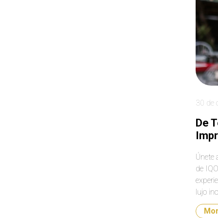
30 de 
De T
Impr
Únete 
de IQO
experie
lujo in
Mo