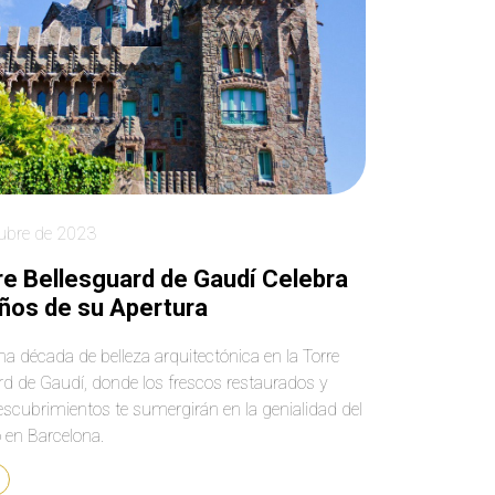
advance!
We have been to
Barcelona before b
we’re not able to ge
inside Sagrada Fami
What an anwesom
experience! Our dri
was ready to pick 
and drop us off at 
best locations. We
passed by the many
ubre de 2023
and groups of touri
and felt blessed we
re Bellesguard de Gaudí Celebra
see and hear every
ños de su Apertura
without waiting out
or at the gift shop.
na década de belleza arquitectónica en la Torre
interesting history 
rd de Gaudí, donde los frescos restaurados y
Barcelonians who 
to the Indies and b
scubrimientos te sumergirán en la genialidad del
back wealth and
o en Barcelona.
manufacturing to th
Loved seeing the 