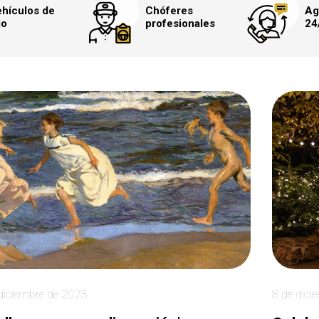
hículos de
Chóferes
Ag
jo
profesionales
24
diciembre de 2023
8 de dici