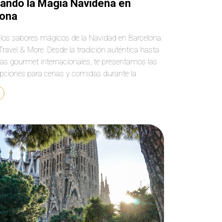
ando la Magia Navideña en
lona
los sabores mágicos de la Navidad en Barcelona
Travel & More. Desde la tradición auténtica hasta
ias gourmet internacionales, te presentamos las
pciones para cenas y comidas durante la
 festiva del 2023. ¡Reserva ahora y disfruta de
iencia culinaria única en esta encantadora