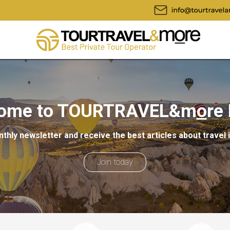
ome to TOURTRAVEL&m
o
re
thly newsletter and receive the best articles about travel 
Join today