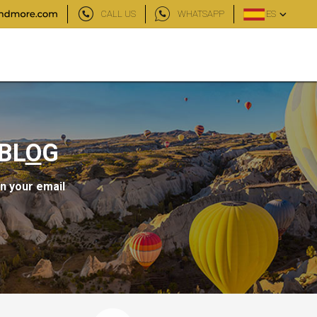
CALL US
WHATSAPP
ES
BL
O
G
in your email