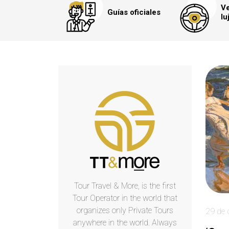
Ve
Guías oficiales
lu
Tour Travel & More, is the first
Tour Operator in the world that
organizes only Private Tours
29 de 
anywhere in the world. Always