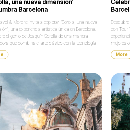
olla, una nueva dimensión’
Celebr
umbra Barcelona
Barce
avel & More te invita a explorar "Sorolla, una nueva
Descubre 
ión", una experiencia artística única en Barcelona.
con Tour 
re el genio de Joaquín Sorolla de una manera
experienc
dora que combina el arte clásico con la tecnología
mejores o
anzada. Sumérgete en un oasis artístico en el
temporada
re
More
n de la ciudad condal y vive la magia de Sorolla
una exper
unca antes. ¡Una oportunidad imperdible para los
ciudad!
 del arte y la cultura!