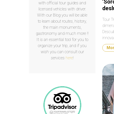
‘Sor
with official tour guides and
desl
licensed vehicles with driver.
With our Blog you will be able
Tour Tr
to learn about routes, history,
dimens
the main monuments,
Descub
gastronomy and much more !!
innova
It is an essential tool for you to
más av
organize your trip, and if you
Mo
corazó
wish you can consult our
como n
services
here
!
amantes