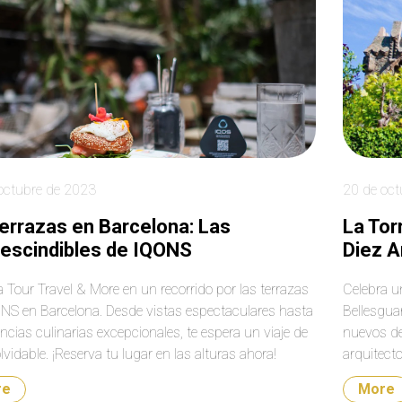
professional company.
octubre de 2023
20 de oct
errazas en Barcelona: Las
La Tor
escindibles de IQONS
Diez A
a Tour Travel & More en un recorrido por las terrazas
Celebra u
NS en Barcelona. Desde vistas espectaculares hasta
Bellesgua
ncias culinarias excepcionales, te espera un viaje de
nuevos de
olvidable. ¡Reserva tu lugar en las alturas ahora!
arquitect
re
More