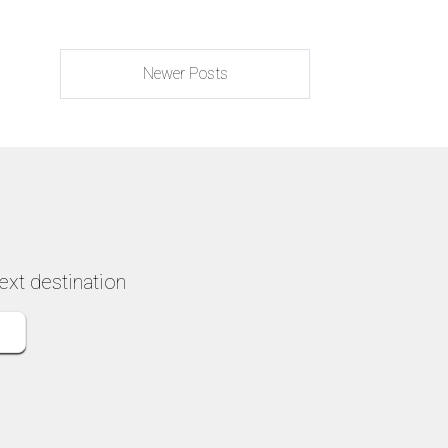
and hearing the sto
the families. I highl
recommend this to
company. Everythi
Newer Posts
went smoothly, an
though it didn’t look
our grandson was
listening, he reme
all sorts of stories
Gaudi from this tou
Exactly what his
grandparents, both
retired teachers, w
from this experien
ext destination