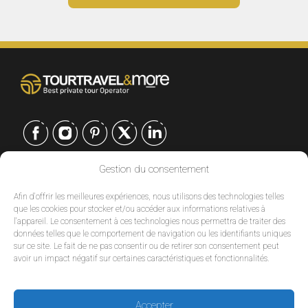
Gestion du consentement
CONTACT
Afin d'offrir les meilleures expériences, nous utilisons des technologies telles
EUROPE
|
que les cookies pour stocker et/ou accéder aux informations relatives à
USA
|
l'appareil. Le consentement à ces technologies nous permettra de traiter des
données telles que le comportement de navigation ou les identifiants uniques
EUROPE
sur ce site. Le fait de ne pas consentir ou de retirer son consentement peut
USA
avoir un impact négatif sur certaines caractéristiques et fonctionnalités.
SERVICES
Accepter