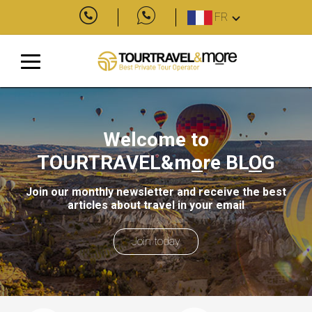
FR
Welcome to
TOURTRAVEL&m
o
re
BL
O
G
Join our monthly newsletter and receive the best
articles about travel in your email
Join today