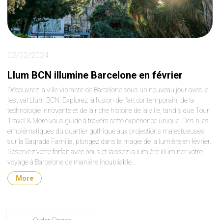
02/02/2024
Llum BCN illumine Barcelone en février
Découvrez la ville vibrante de Barcelone sous un nouveau jour avec le
festival Llum BCN. Explorez la fusion de l'art contemporain, de la
technologie innovante et de la riche histoire de la ville, tandis que Tour
Travel & More vous guide à travers cette expérience unique. Des rues
emblématiques du quartier gothique aux projections majestueuses
sur la Sagrada Familia, plongez dans la magie de la lumière en février.
Réservez votre forfait avec nous et laissez la lumière illuminer votre
voyage à Barcelone de manière inoubliable.
More