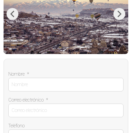
Previous
Next
Nombre
*
Correo electrónico
*
Teléfono