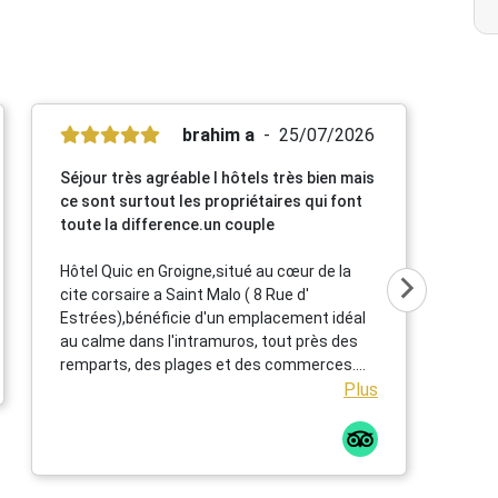
brahim a
25/07/2026
Séjour très agréable l hôtels très bien mais
ce sont surtout les propriétaires qui font
toute la difference.un couple
Hôtel Quic en Groigne,situé au cœur de la
cite corsaire a Saint Malo ( 8 Rue d'
Estrées),bénéficie d'un emplacement idéal
au calme dans l'intramuros, tout près des
remparts, des plages et des commerces.
Cet établissement chaleureux propose des
Plus
chambres confortables et lumineuses dans
une élégante bâtisse en pierre ,un petit
déjeuner répute mettant a l' honneur des
produits locaux et artisanaux ainsi qu' une