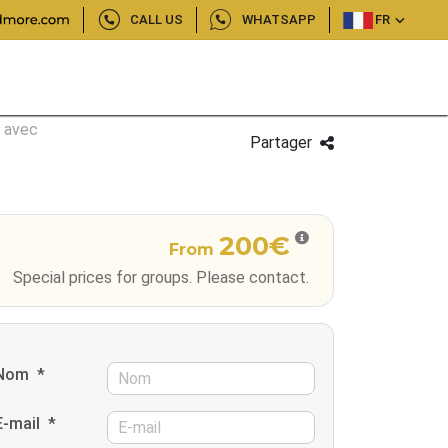
CALL US
WHATSAPP
FR
a avec
Partager
200€
From
Special prices for groups. Please contact.
Nom
*
E-mail
*