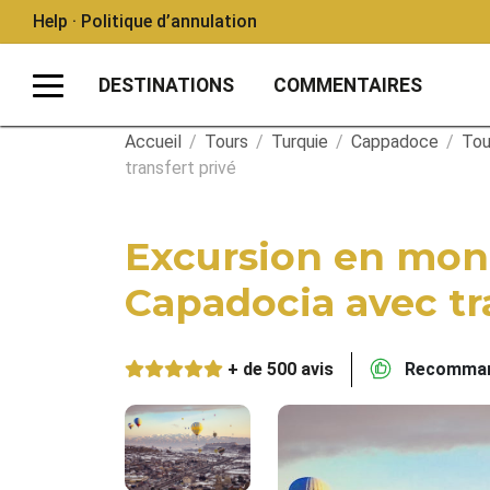
Help · Politique d’annulation
DESTINATIONS
COMMENTAIRES
Accueil
/
Tours
/
Turquie
/
Cappadoce
/
Tou
transfert privé
Excursion en mont
Capadocia avec tr
+ de 500 avis
Recommand