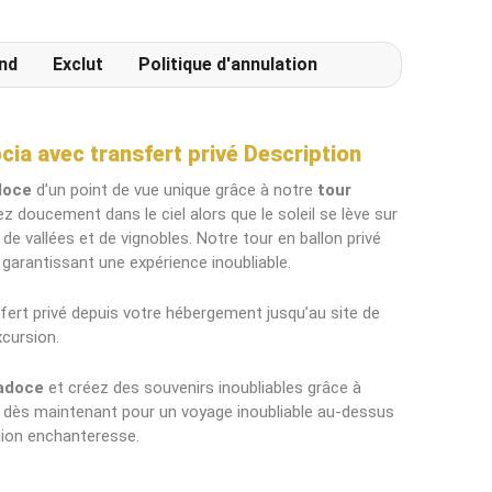
terrasse extérieur particulièrement
agréable.
nd
Exclut
Politique d'annulation
ia avec transfert privé Description
doce
d’un point de vue unique grâce à notre
tour
sez doucement dans le ciel alors que le soleil se lève sur
e vallées et de vignobles. Notre tour en ballon privé
garantissant une expérience inoubliable.
fert privé depuis votre hébergement jusqu’au site de
xcursion.
adoce
et créez des souvenirs inoubliables grâce à
z dès maintenant pour un voyage inoubliable au-dessus
gion enchanteresse.