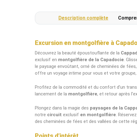
Description complète
Compre
Excursion en montgolfière à Capadoc
Découvrez la beauté époustouflante de la
Cappa
exclusif en
montgolfière de la Capadocie
. Glis
le paysage envoûtant, orné de cheminées de fées, d
offre un voyage intime pour vous et votre groupe, 
Profitez de la commodité et du confort d’un trans
lancement de la
montgolfière
, et retour après l’e
Plongez dans la magie des
paysages de la Capp
notre
circuit
exclusif
en montgolfière
. Réserve
des cheminées de fées et des vallées de cette ré
Points d’intérêt