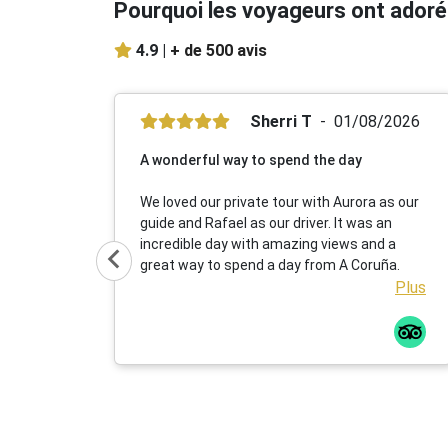
Pourquoi les voyageurs ont adoré
4.9 |
+ de 500 avis
Sherri T
01/08/2026
A wonderful way to spend the day
We loved our private tour with Aurora as our
guide and Rafael as our driver. It was an
incredible day with amazing views and a
great way to spend a day from A Coruña.
Plus