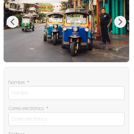
Previous
Next
Nombre
*
Correo electrónico
*