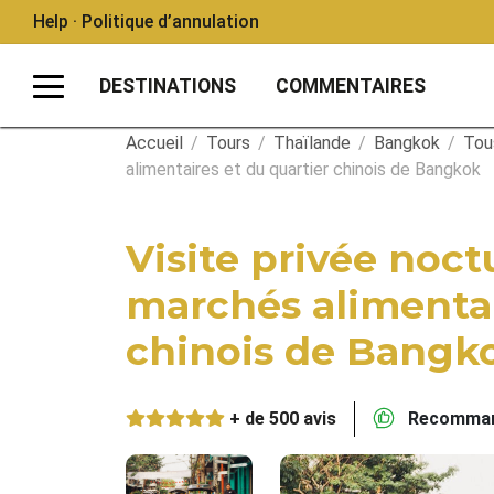
Help · Politique d’annulation
DESTINATIONS
COMMENTAIRES
Accueil
/
Tours
/
Thaïlande
/
Bangkok
/
Tous
alimentaires et du quartier chinois de Bangkok
Visite privée noc
marchés alimentai
chinois de Bangk
+ de 500 avis
Recommand