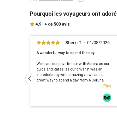
Pourquoi les voyageurs ont adoré
4.9 |
+ de 500 avis
Sherri T
01/08/2026
A wonderful way to spend the day
We loved our private tour with Aurora as our
guide and Rafael as our driver. It was an
incredible day with amazing views and a
great way to spend a day from A Coruña.
Plus