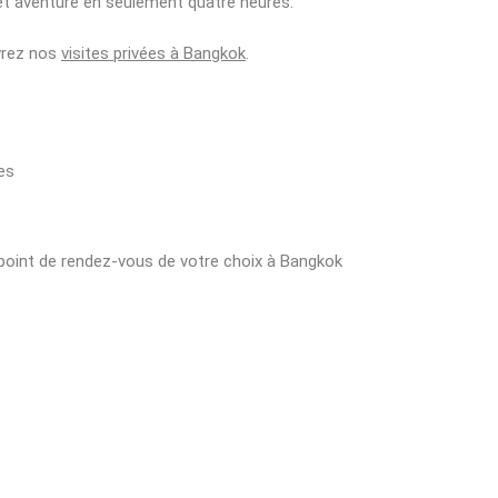
et aventure en seulement quatre heures.
vrez nos
visites privées à Bangkok
.
res
 point de rendez-vous de votre choix à Bangkok