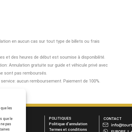
ion en aucun cas sur tout type de billets ou frais
ces et des heures de début est soumise à disponibilité.
ion: Annulation gratuite sur guide et véhicule privé avec
 ne sont pas remboursés.
e service: aucun remboursement. Paiement de 100%.
 que les
OCIÉTÉ
POLITIQUES
CONTACT
s que le
urquoi Nous?
Politique d’annulation
e ne pas
rtaines
AQs
Termes et conditions
EUROPE
|