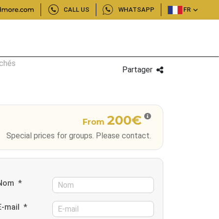
CALL US
WHATSAPP
FR
rchés
Partager
200€
From
Special prices for groups. Please contact.
Nom
*
E-mail
*