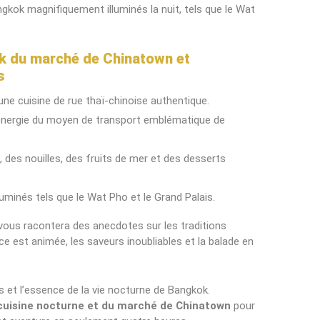
kok magnifiquement illuminés la nuit, tels que le Wat
tuk du marché de Chinatown et
s
 une cuisine de rue thaï-chinoise authentique.
 l’énergie du moyen de transport emblématique de
, des nouilles, des fruits de mer et des desserts
uminés tels que le Wat Pho et le Grand Palais.
 vous racontera des anecdotes sur les traditions
nce est animée, les saveurs inoubliables et la balade en
s et l’essence de la vie nocturne de Bangkok.
a cuisine nocturne et du marché de Chinatown
pour