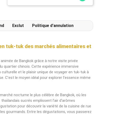
déjeuner répute mettant a l' honneur des
produits locaux et artisanaux ainsi qu' une
terrasse extérieur particulièrement
agréable.
nd
Exclut
Politique d’annulation
 en tuk-tuk des marchés alimentaires et
 animée de Bangkok grâce à notre visite privée
u quartier chinois. Cette expérience immersive
culturelle et le plaisir unique de voyager en tuk-tuk à
aise. C’est le moyen idéal pour explorer l’essence même
 marché nocturne le plus célèbre de Bangkok, où les
s thaïlandais sucrés emplissent l’air d’arômes
égustation pour découvrir la variété de la cuisine de rue
r les gourmands. Entre les dégustations, vous passerez