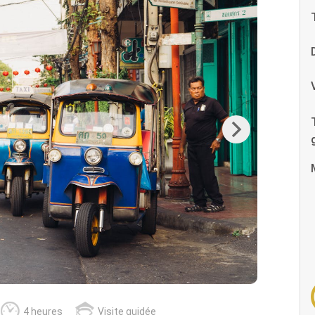
Next
4 heures
Visite guidée