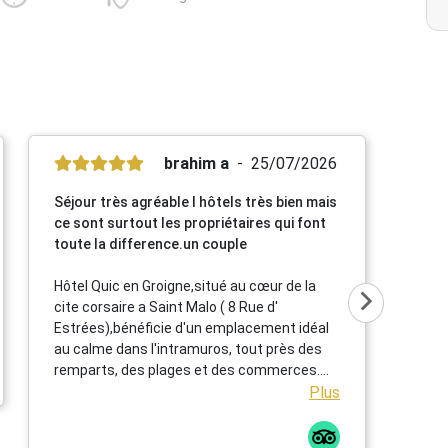
brahim a
25/07/2026
Séjour très agréable l hôtels très bien mais
ce sont surtout les propriétaires qui font
toute la difference.un couple
Hôtel Quic en Groigne,situé au cœur de la
cite corsaire a Saint Malo ( 8 Rue d'
Estrées),bénéficie d'un emplacement idéal
au calme dans l'intramuros, tout près des
remparts, des plages et des commerces.
Cet établissement chaleureux propose des
Plus
chambres confortables et lumineuses dans
une élégante bâtisse en pierre ,un petit