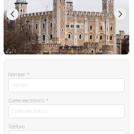
Previous
Next
Nombre
*
Correo electrónico
*
Teléfono