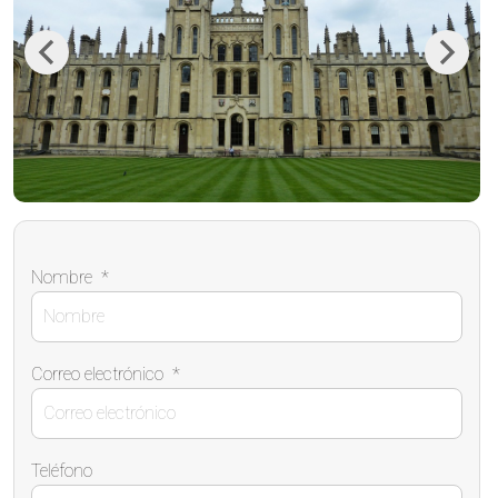
Previous
Next
Nombre
*
Correo electrónico
*
Teléfono