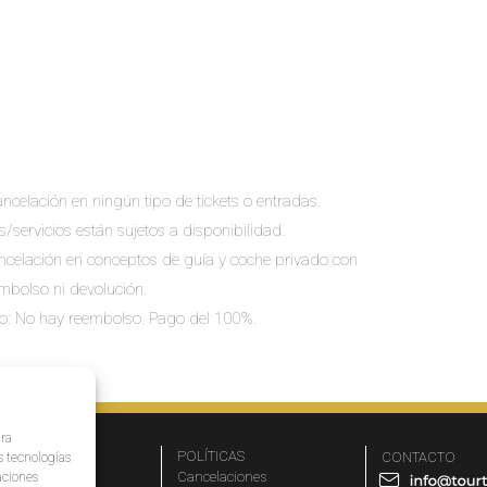
ncelación en ningún tipo de tickets o entradas.
s/servicios están sujetos a disponibilidad.
cancelación en conceptos de guía y coche privado con
embolso ni devolución.
io: No hay reembolso. Pago del 100%.
ara
MPRESA
POLÍTICAS
CONTACTO
s tecnologías
r qué elegirnos
Cancelaciones
aciones