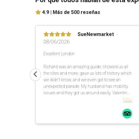
4.9 |
Más de 500 reseñas
SueNewmarket
08/06/2026
Excellent London
Richard was an amazing guide, showed us all
the sites and more, gave us lots of history which
we didn't know, and we even got to see an
unexpected parade. My husband has mobility
issues and they got us around easily. Valentin
our driver got us around quickly and safely. I
Más
highly recommend your tour company to
anyone I know traveling.