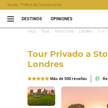
Ayuda · Política de Cancelaciones
DESTINOS
OPINIONES
Inicio
/
Tours
/
Reino Unido
/
Londres
/
Tour P
Tour Privado a S
Londres
Más de 500 reseñas
Rec