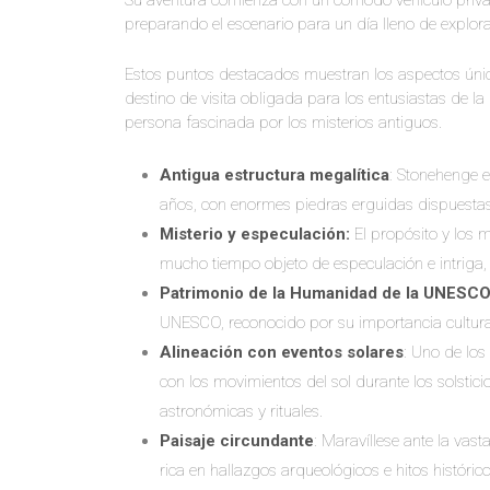
Su aventura comienza con un cómodo vehículo priva
preparando el escenario para un día lleno de explora
Estos puntos destacados muestran los aspectos únic
destino de visita obligada para los entusiastas de la 
persona fascinada por los misterios antiguos.
Antigua estructura megalítica
: Stonehenge 
años, con enormes piedras erguidas dispuestas 
Misterio y especulación:
El propósito y los 
mucho tiempo objeto de especulación e intriga,
Patrimonio de la Humanidad de la UNESC
UNESCO, reconocido por su importancia cultural
Alineación con eventos solares
: Uno de lo
con los movimientos del sol durante los solstici
astronómicas y rituales.
Paisaje circundante
: Maravíllese ante la vas
rica en hallazgos arqueológicos e hitos históri