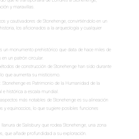
do que le transportará de Londres a Stonehenge,
ción y maravillas.
os y cautivadores de Stonehenge, convirtiéndolo en un
historia, los aficionados a la arqueología y cualquier
es un monumento prehistórico que data de hace miles de
en un patrón circular.
métodos de construcción de Stonehenge han sido durante
 lo que aumenta su misticismo.
O
: Stonehenge es Patrimonio de la Humanidad de la
 e histórica a escala mundial.
s aspectos más notables de Stonehenge es su alineación
os y equinoccios, lo que sugiere posibles funciones
ta llanura de Salisbury que rodea Stonehenge, una zona
cos, que añade profundidad a su exploración.