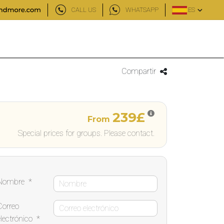
CALL US
WHATSAPP
ES
Compartir
239£
From
Special prices for groups. Please contact.
Nombre
*
Correo
electrónico
*