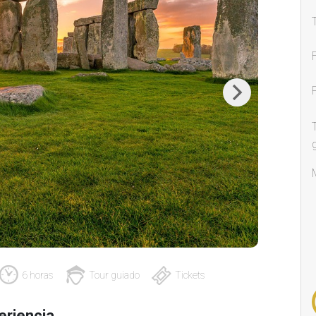
Next
6 horas
Tour guiado
Tickets
eriencia