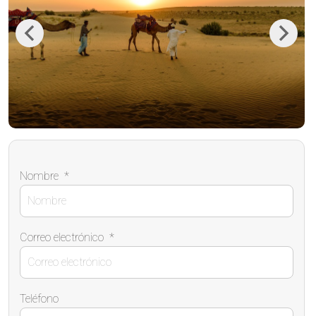
Previous
Next
Nombre
*
Correo electrónico
*
Teléfono