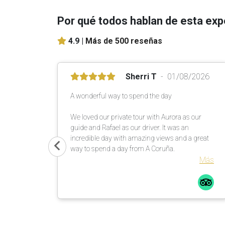
Por qué todos hablan de esta exp
4.9 |
Más de 500 reseñas
Sherri T
01/08/2026
A wonderful way to spend the day
We loved our private tour with Aurora as our
guide and Rafael as our driver. It was an
incredible day with amazing views and a great
way to spend a day from A Coruña.
Más