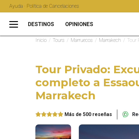
Ayuda · Política de Cancelaciones
DESTINOS
OPINIONES
Inicio
/
Tours
/
Marruecos
/
Marrakech
/
Tour 
Tour Privado: Excu
completo a Essao
Marrakech
Más de 500 reseñas
Rec