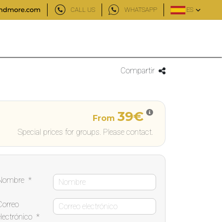
CALL US
WHATSAPP
ES
Compartir
39€
From
Special prices for groups. Please contact.
Nombre
*
Correo
electrónico
*