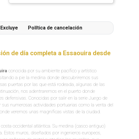
et artisanaux ainsi qu' une terrasse extérieur
particulièrement agréable.
Excluye
Política de cancelación
sión de día completa a Essaouira desde
uira
conocida por su ambiente pacífico y artístico
sitando a pie la medina donde descubriremos sus
sas puertas por las que está rodeada, algunas de las
inuación, nos adentraremos en el puerto donde
 defensivas. Conocidas por salir en la serie Juego de
 sus numerosas actividades portuarias como la venta del
donde veremos unas magníficas vistas de la ciudad.
costa occidental atlántica. Su medina (casco antiguo)
ta. Estos muros, diseñados por ingenieros europeos,