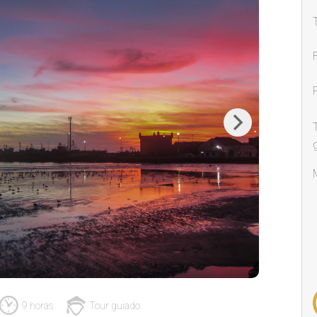
Next
9 horas
Tour guiado