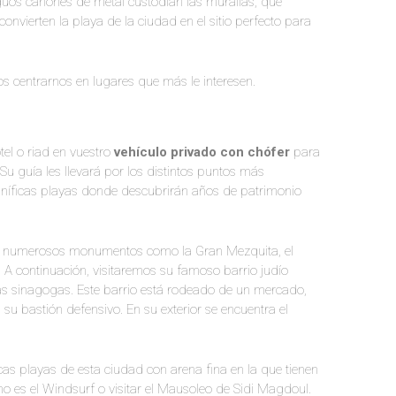
guos cañones de metal custodian las murallas, que
convierten la playa de la ciudad en el sitio perfecto para
os centrarnos en lugares que más le interesen.
el o riad en vuestro
vehículo privado con chófer
para
u guía les llevará por los distintos puntos más
níficas playas donde descubrirán años de patrimonio
o numerosos monumentos como la Gran Mezquita, el
 A continuación, visitaremos su famoso barrio judío
 sinagogas. Este barrio está rodeado de un mercado,
 bastión defensivo. En su exterior se encuentra el
icas playas de esta ciudad con arena fina en la que tienen
o es el Windsurf o visitar el Mausoleo de Sidi Magdoul.