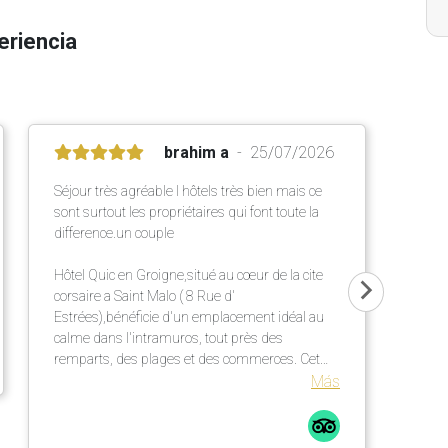
eriencia
brahim a
25/07/2026
Séjour très agréable l hôtels très bien mais ce
sont surtout les propriétaires qui font toute la
difference.un couple
Hôtel Quic en Groigne,situé au cœur de la cite
corsaire a Saint Malo ( 8 Rue d'
Estrées),bénéficie d'un emplacement idéal au
calme dans l'intramuros, tout près des
remparts, des plages et des commerces. Cet
établissement chaleureux propose des
Más
chambres confortables et lumineuses dans une
élégante bâtisse en pierre ,un petit déjeuner
répute mettant a l' honneur des produits locaux