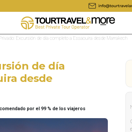
Privado: Excursión de día completo a Essaouira desde Marrakech
rsión de día
uira desde
omendado por el 99 % de los viajeros