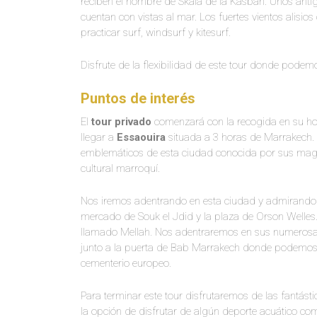
reciben el nombre de Skala de la Kasbah. Unos anti
cuentan con vistas al mar. Los fuertes vientos alisios 
practicar surf, windsurf y kitesurf.
Disfrute de la flexibilidad de este tour donde podem
Puntos de interés
El
tour privado
comenzará con la recogida en su hot
llegar a
Essaouira
situada a 3 horas de Marrakech. S
emblemáticos de esta ciudad conocida por sus mag
cultural marroquí.
Nos iremos adentrando en esta ciudad y admirand
mercado de Souk el Jdid y la plaza de Orson Welles.
llamado Mellah. Nos adentraremos en sus numerosas
junto a la puerta de Bab Marrakech donde podemos su
cementerio europeo.
Para terminar este tour disfrutaremos de las fantást
la opción de disfrutar de algún deporte acuático com