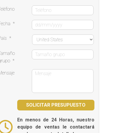
Teléfono
Fecha
*
País
*
Tamaño
grupo
*
Mensaje
En menos de 24 Horas, nuestro
equipo de ventas le contactará