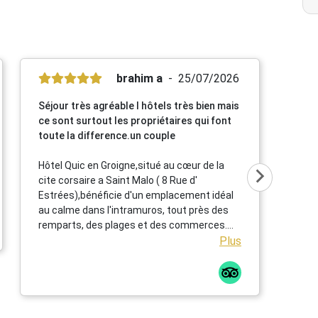
brahim a
25/07/2026
Séjour très agréable l hôtels très bien mais
ce sont surtout les propriétaires qui font
toute la difference.un couple
Hôtel Quic en Groigne,situé au cœur de la
cite corsaire a Saint Malo ( 8 Rue d'
Estrées),bénéficie d'un emplacement idéal
au calme dans l'intramuros, tout près des
remparts, des plages et des commerces.
Cet établissement chaleureux propose des
Plus
chambres confortables et lumineuses dans
une élégante bâtisse en pierre ,un petit
déjeuner répute mettant a l' honneur des
produits locaux et artisanaux ainsi qu' une
terrasse extérieur particulièrement