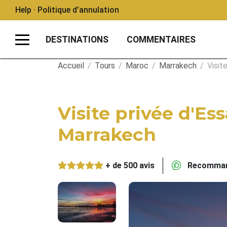
Help · Politique d’annulation
DESTINATIONS
COMMENTAIRES
Accueil
/
Tours
/
Maroc
/
Marrakech
/
Visit
Visite privée d'Es
Marrakech
+ de 500 avis
Recommand