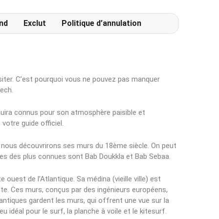
agréable.
nd
Exclut
Politique d’annulation
isiter. C’est pourquoi vous ne pouvez pas manquer
kech.
ouira connus pour son atmosphère paisible et
votre guide officiel.
où nous découvrirons ses murs du 18ème siècle. On peut
aines des plus connues sont Bab Doukkla et Bab Sebaa.
e ouest de l’Atlantique. Sa médina (vieille ville) est
ôte. Ces murs, conçus par des ingénieurs européens,
ntiques gardent les murs, qui offrent une vue sur la
ieu idéal pour le surf, la planche à voile et le kitesurf.