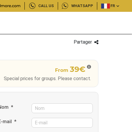
CALL US
WHATSAPP
FR
Partager
39€
From
Special prices for groups. Please contact.
Nom
*
E-mail
*