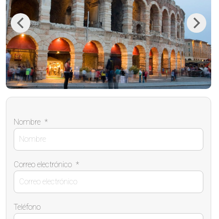
Previous
Next
Nombre
*
Correo electrónico
*
Teléfono