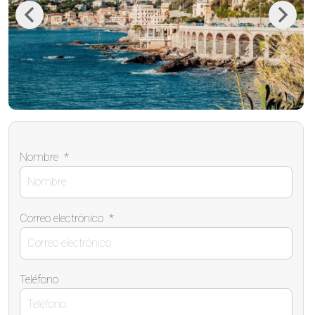
Previous
Next
Nombre
*
Correo electrónico
*
Teléfono