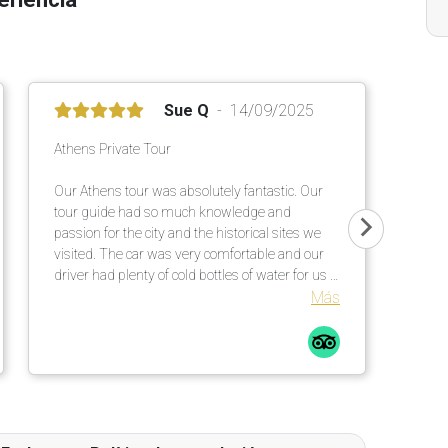
Sue Q
14/09/2025
Athens Private Tour
Our Athens tour was absolutely fantastic. Our
tour guide had so much knowledge and
passion for the city and the historical sites we
visited. The car was very comfortable and our
driver had plenty of cold bottles of water for us -
much appreciated on a 30 degrees Celsius day.
Más
I would definitely consider booking future tours
with Tour Travel & More, and also recommend it
to family and friends.