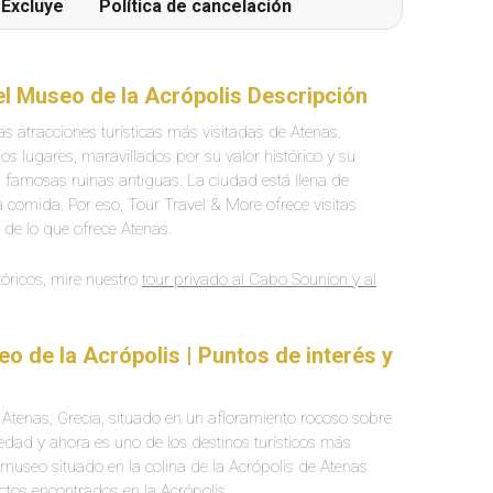
Excluye
Política de cancelación
 el Museo de la Acrópolis Descripción
as atracciones turísticas más visitadas de Atenas.
s lugares, maravillados por su valor histórico y su
famosas ruinas antiguas. La ciudad está llena de
sa comida. Por eso, Tour Travel & More ofrece visitas
r de lo que ofrece Atenas.
stóricos, mire nuestro
tour privado al Cabo Sounion y al
eo de la Acrópolis | Puntos de interés y
n Atenas, Grecia, situado en un afloramiento rocoso sobre
üedad y ahora es uno de los destinos turísticos más
useo situado en la colina de la Acrópolis de Atenas
actos encontrados en la Acrópolis.