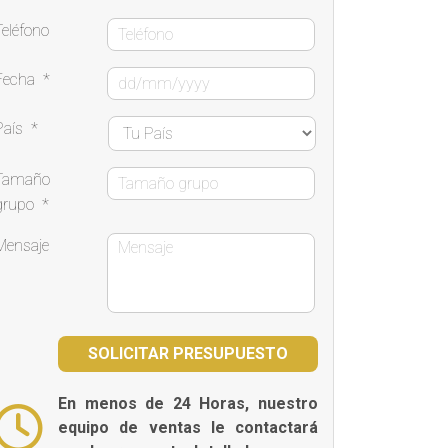
Teléfono
Fecha
*
País
*
Tamaño
grupo
*
Mensaje
En menos de 24 Horas, nuestro
equipo de ventas le contactará