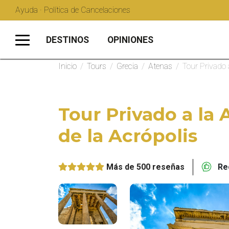
Ayuda · Política de Cancelaciones
DESTINOS
OPINIONES
Inicio
/
Tours
/
Grecia
/
Atenas
/
Tour Privado 
Tour Privado a la
de la Acrópolis
Más de 500 reseñas
Rec