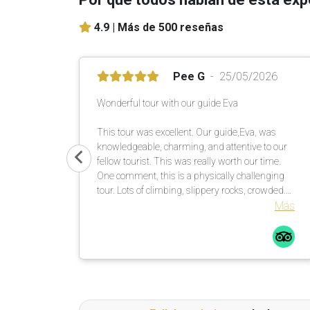
4.9 |
Más de 500 reseñas
Pee G
25/05/2026
Wonderful tour with our guide Eva
This tour was excellent. Our guide,Eva, was
knowledgeable, charming, and attentive to our
fellow tourist. This was really worth our time.
One comment, this is a physically challenging
tour. Lots of climbing, slippery rocks, crowded.
Be prepared. I saw a fellow tour mate with a
Más
walking stick … smart guy! I would not do this
tour in the rain, rocks too slippery. All in all a
great time.