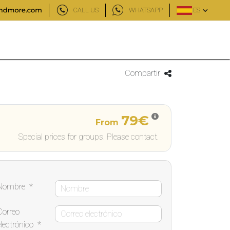
CALL US
WHATSAPP
ES
Compartir
79€
From
Special prices for groups. Please contact.
Nombre
*
Correo
electrónico
*