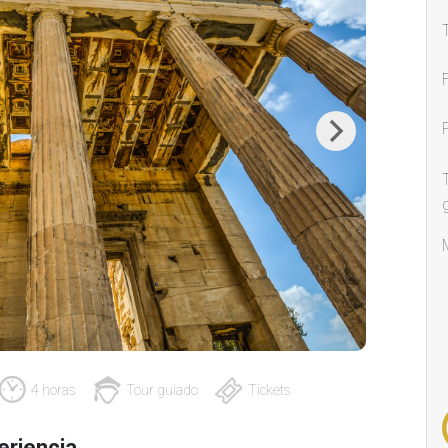
Next
4 horas
Tour guiado
Tickets
eriencia