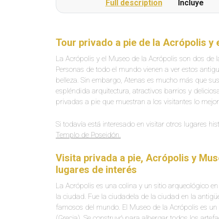
Full description
Incluye
Tour privado a pie de la Acrópolis y
La Acrópolis y el Museo de la Acrópolis son dos de l
Personas de todo el mundo vienen a ver estos antiguo
belleza. Sin embargo, Atenas es mucho más que sus 
espléndida arquitectura, atractivos barrios y delicio
privadas a pie que muestran a los visitantes lo mejo
Si todavía está interesado en visitar otros lugares hi
Templo de Poseidón.
Visita privada a pie, Acrópolis y Mus
lugares de interés
La Acrópolis es una colina y un sitio arqueológico e
la ciudad. Fue la ciudadela de la ciudad en la antig
famosos del mundo. El Museo de la Acrópolis es un m
(Grecia). Se construyó para albergar todos los artef