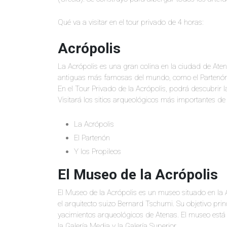
Qué va a visitar en el tour privado de 4 horas:
Acrópolis
La Acrópolis es una gran colina en la ciudad de Aten
antiguas más famosas del mundo, como el Partenón. La
En el Tour Privado de la Acrópolis, podrá descubrir l
Visitará los sitios arqueológicos más importantes de 
La Acrópolis
El Partenón
Y los Propileos
El Museo de la Acrópolis
El Museo de la Acrópolis es un museo situado en la 
el arquitecto suizo Bernard Tschumi. Su objetivo prin
yacimientos arqueológicos de Atenas. El museo está div
la Galería Media y la Galería Superior.