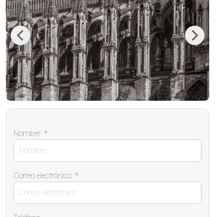
Previous
Next
Nombre
*
Correo electrónico
*