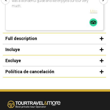
was a wonderful guide and we enjoyed our tour very
much.
Más
Full description
Incluye
Excluye
Poliítica de cancelación