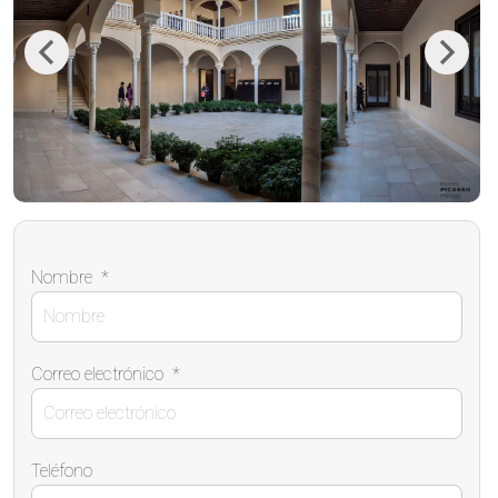
Previous
Next
Nombre
*
Correo electrónico
*
Teléfono