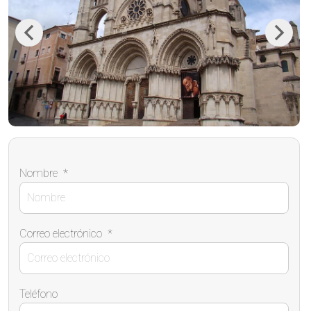
Previous
Next
Nombre
*
Correo electrónico
*
Teléfono