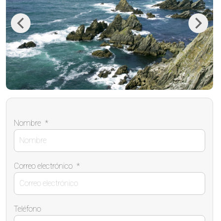
Previous
Next
Nombre
*
Correo electrónico
*
Teléfono