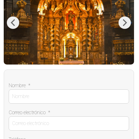
Previous
Next
Nombre
*
Correo electrónico
*