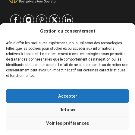
Gestion du consentement
CONTACT
Afin d'offrir les meilleures expériences, nous utilisons des technologies
telles que les cookies pour stocker et/ou accéder aux informations
EUROPE
|
relatives à l'appareil. Le consentement à ces technologies nous permettra
USA
|
de traiter des données telles que le comportement de navigation ou les
EUROPE
identifiants uniques sur ce site. Le fait de ne pas consentir ou de retirer son
consentement peut avoir un impact négatif sur certaines caractéristiques
USA
et fonctionnalités.
SERVICES
Accepter
SOCIÉTÉ
Refuser
POLITIQUES
229€
From
Voir les préférences
Special prices for groups. Please contact.
© 2026 Tour Travel & More. Tous droits réservés.