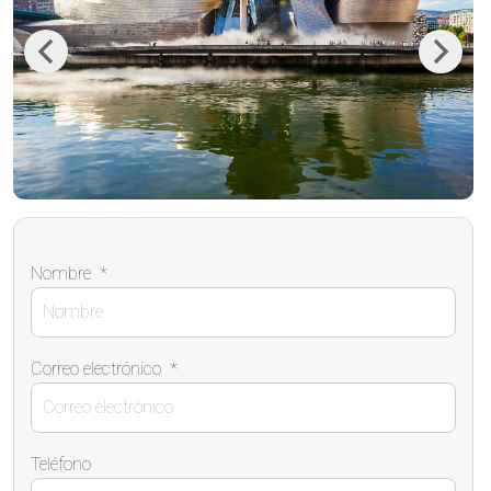
Previous
Next
Nombre
*
Correo electrónico
*
Teléfono