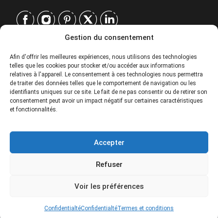
Gestion du consentement
CONTACT
Afin d'offrir les meilleures expériences, nous utilisons des technologies
telles que les cookies pour stocker et/ou accéder aux informations
EUROPE
|
relatives à l'appareil. Le consentement à ces technologies nous permettra
USA
|
de traiter des données telles que le comportement de navigation ou les
EUROPE
identifiants uniques sur ce site. Le fait de ne pas consentir ou de retirer son
consentement peut avoir un impact négatif sur certaines caractéristiques
USA
et fonctionnalités.
SERVICES
Accepter
SOCIÉTÉ
Refuser
POLITIQUES
219€
From
Voir les préférences
Special prices for groups. Please contact.
© 2026 Tour Travel & More. Tous droits réservés.
Confidentialté
Confidentialté
Termes et conditions