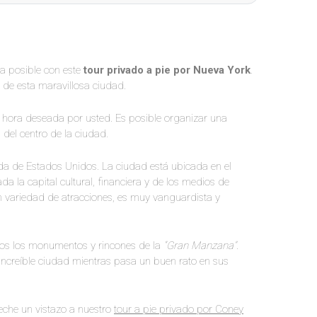
a posible con este
tour privado a pie por Nueva York
.
de esta maravillosa ciudad.
a hora deseada por usted. Es posible organizar una
a del centro de la ciudad.
a de Estados Unidos. La ciudad está ubicada en el
a la capital cultural, financiera y de los medios de
 variedad de atracciones, es muy vanguardista y
 todos los monumentos y rincones de la
“Gran Manzana”
.
a increíble ciudad mientras pasa un buen rato en sus
 eche un vistazo a nuestro
tour a pie privado por Coney