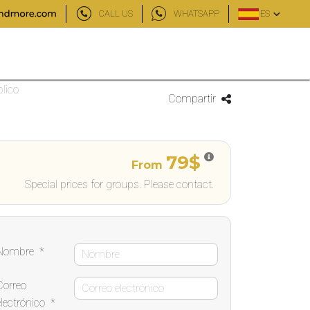
CALL US
WHATSAPP
ES
lico
Compartir
79$
From
Special prices for groups. Please contact.
Nombre
*
Correo
electrónico
*