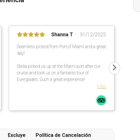
Shanna T
31/12/2025
Seamless picked from Port of Miami and a great
day!
Stella picked us up at the Miami port after our
cruise and took us on a fantastic tour of
Everglades. Such a great experience!
Más
Excluye
Política de Cancelación