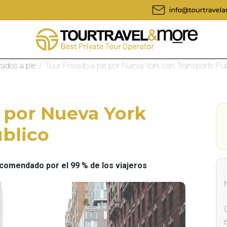
vados a pie
/
Tour Privado a pie por Nueva York con Transporte Púb
e por Nueva York
blico
omendado por el 99 % de los viajeros