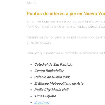
Island
.
Puntos de interés a pie en Nueva Yo
En primer lugar, se reunirá con su guía turístico ofi
York. Como se trata de un tour privado y personalizad
Durante su tour privado a pie por Nueva York de 4 
un experto local.
Una vez que iniciamos el recorrido, le ofrecemos visitar
Catedral de San Patricio
Centro Rockefeller
Palacio de Nueva York
El Museo Metropolitano de Arte
Radio City Music Hall
Times Square
Broadway