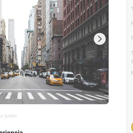
Next
ur guiado
eriencia