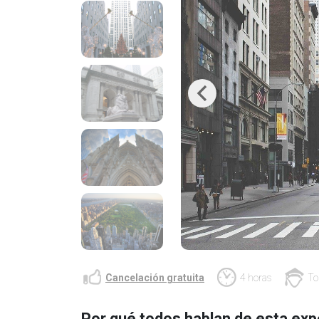
Previous
Cancelación gratuita
4 horas
To
Por qué todos hablan de esta exp