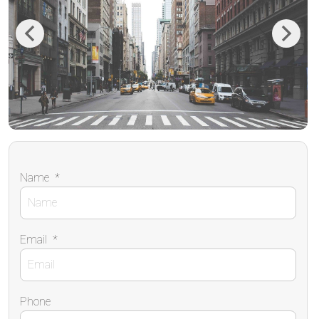
Previous
Next
Name
*
Email
*
Phone