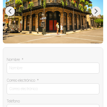
Previous
Next
Nombre
*
Correo electrónico
*
Teléfono