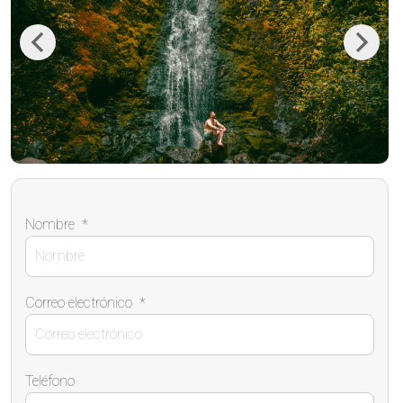
Previous
Next
Nombre
*
Correo electrónico
*
Teléfono