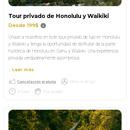
Tour privado de Honolulu y Waikiki
Desde 199$
Únase a nosotros en este tour privado de lujo en Honolulu
y Waikiki y tenga la oportunidad de disfrutar de la parte
histórica de Honolulu en Oahu y Waikiki. Una experiencia
privada verdaderamente asombrosa.
...
Leer más
Cancelación gratuita
Vehículo de lujo
4 horas
Tour guiado