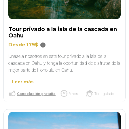
Tour privado a la isla de la cascada en
Oahu
Desde 179$
Únase a nosotros en este tour privado a la isla de la
cascada en Oahu y tenga la oportunidad de disfrutar de la
mejor parte de Honolulu en Oahu.
...
Leer más
Cancelación gratuita
8 horas
Tour guiado