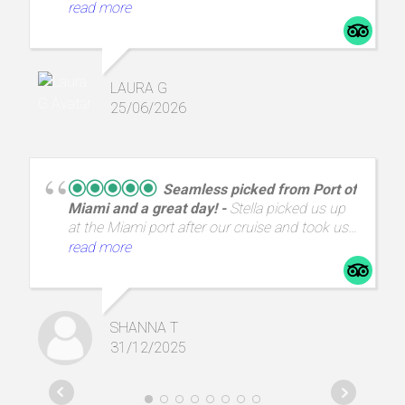
explicando todo muy bien. Fue muy atenta y
read more
muy amable, sin duda repetiríamos con ella
LAURA G
25/06/2026
Seamless picked from Port of
Miami and a great day!
Stella picked us up
at the Miami port after our cruise and took us
on a fantastic tour of Everglades. Such a great
read more
experience!
SHANNA T
31/12/2025