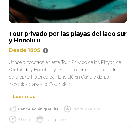
Tour privado por las playas del lado sur
y Honolulu
Desde 189$
Únase a nosotros en este Tour Privado de las Playas de
Southside y Honolulú y tenga la oportunidad de disfrutar
de la parte histórica de Honolulú en Oahu y de las
increíbles playas de Southside.
...
Leer más
Cancelación gratuita
Vehículo de lujo
8 horas
Tour guiado