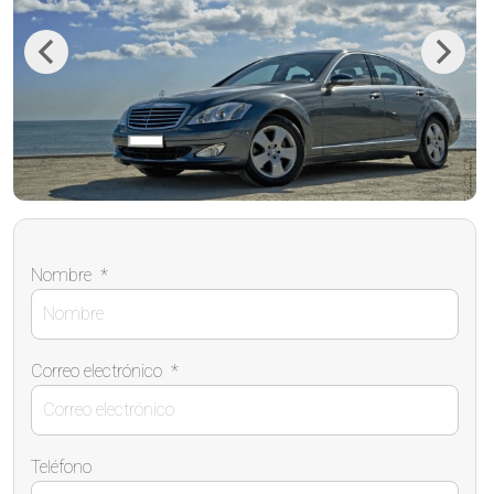
Previous
Next
Nombre
*
Correo electrónico
*
Teléfono