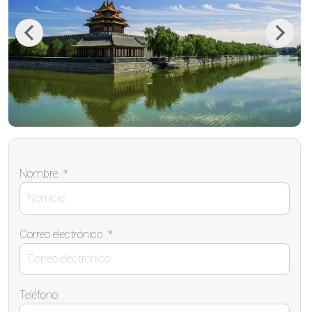
Previous
Next
Nombre
*
Correo electrónico
*
Teléfono