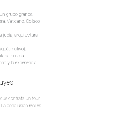
 un grupo grande.
a, Vaticano, Coliseo,
a judía, arquitectura
ugués nativo).
tana horaria.
ona y la experiencia
luyes
 que contrata un tour
 La conclusión real es