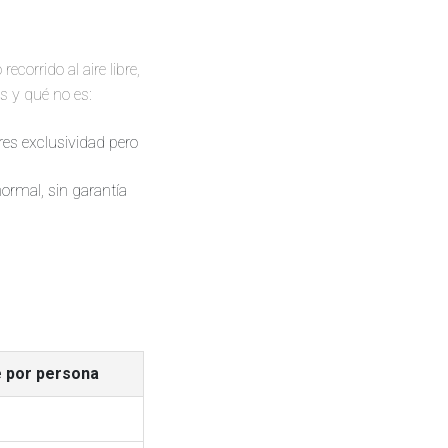
corrido al aire libre,
s y qué no es:
eres exclusividad pero
normal, sin garantía
 por persona