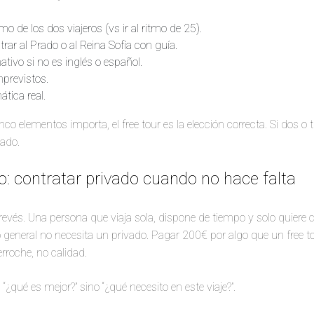
mo de los dos viajeros (vs ir al ritmo de 25).
trar al Prado o al Reina Sofía con guía.
tivo si no es inglés o español.
mprevistos.
tica real.
co elementos importa, el free tour es la elección correcta. Si dos o 
vado.
so: contratar privado cuando no hace falta
evés. Una persona que viaja sola, dispone de tiempo y solo quiere 
general no necesita un privado. Pagar 200€ por algo que un free t
rroche, no calidad.
 “¿qué es mejor?” sino “¿qué necesito en este viaje?”.