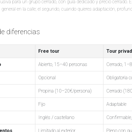
lusiva para un grupo cerrado, con guía dedicado y precio cerrado. 
eneral en la calle; el segundo, cuando quieres adaptación, profun
de diferencias
Free tour
Tour priva
o
Abierto, 15–40 personas
Cerrado, 1–
Opcional
Obligatoria c
Propina (10–20€/persona)
Cerrado (18
Fijo
Adaptable
Inglés / castellano
Confirmable,
entos
Limitado al exterior
Pleno con gu