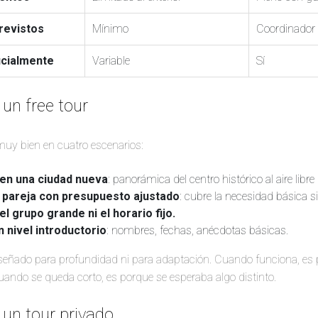
revistos
Mínimo
Coordinador 
ficialmente
Variable
Sí
 un free tour
muy bien en cuatro escenarios:
en una ciudad nueva
: panorámica del centro histórico al aire libre 
n pareja con presupuesto ajustado
: cubre la necesidad básica 
l grupo grande ni el horario fijo.
n nivel introductorio
: nombres, fechas, anécdotas básicas.
diseñado para profundidad ni para adaptación. Cuando funciona, es p
uando se queda corto, es porque se esperaba algo distinto.
 un tour privado