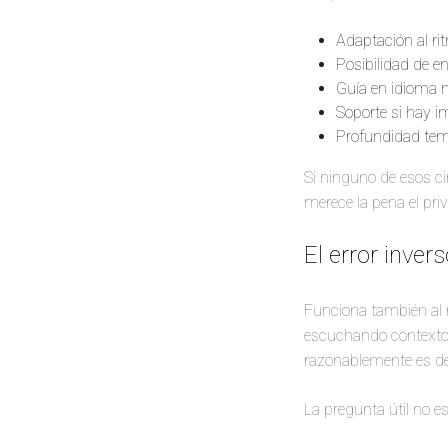
Adaptación al rit
Posibilidad de en
Guía en idioma na
Soporte si hay i
Profundidad temá
Si ninguno de esos cin
merece la pena el pri
El error inver
Funciona también al r
escuchando contexto 
razonablemente es de
La pregunta útil no es