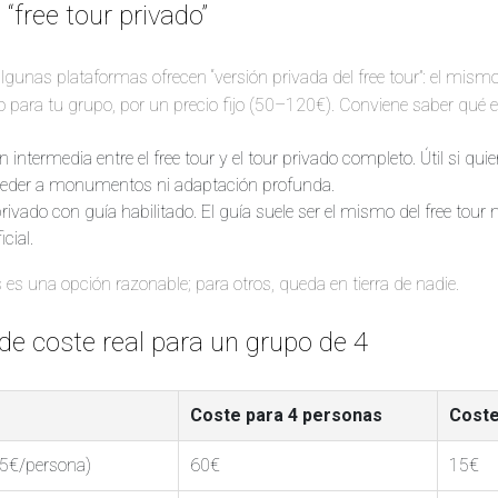
“free tour privado”
gunas plataformas ofrecen “versión privada del free tour”: el mismo re
 para tu grupo, por un precio fijo (50–120€). Conviene saber qué e
intermedia entre el free tour y el tour privado completo. Útil si qui
ceder a monumentos ni adaptación profunda.
rivado con guía habilitado. El guía suele ser el mismo del free tour 
icial.
es una opción razonable; para otros, queda en tierra de nadie.
e coste real para un grupo de 4
Coste para 4 personas
Coste
15€/persona)
60€
15€