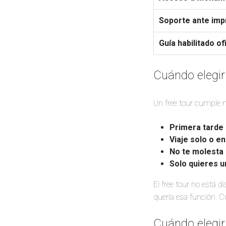
Soporte ante imp
Guía habilitado o
Cuándo elegir
Un free tour cumple 
Primera tarde 
Viaje solo o e
No te molesta e
Solo quieres u
El free tour no está 
quería esa función. C
Cuándo elegir