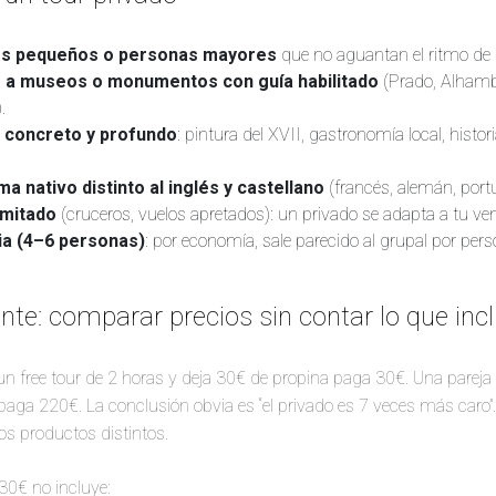
ños pequeños o personas mayores
que no aguantan el ritmo de
r a museos o monumentos con guía habilitado
(Prado, Alhambr
.
 concreto y profundo
: pintura del XVII, gastronomía local, histori
a nativo distinto al inglés y castellano
(francés, alemán, port
imitado
(cruceros, vuelos apretados): un privado se adapta a tu ven
lia (4–6 personas)
: por economía, sale parecido al grupal por pers
ente: comparar precios sin contar lo que inc
n free tour de 2 horas y deja 30€ de propina paga 30€. Una pareja
paga 220€. La conclusión obvia es “el privado es 7 veces más caro”.
s productos distintos.
 30€ no incluye: