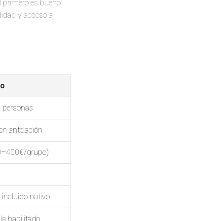
El primero es bueno
didad y acceso a
do
8 personas
on antelación
0–400€/grupo)
 incluido nativo
ía habilitado