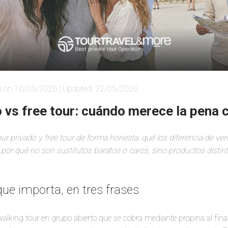
i on 16/05/2026 | Updated: 22/05/2026
o vs free tour: cuándo merece la pena 
ur privado y free tour de forma honesta: qué los diferencia de ve
por qué no son sustitutos baratos o caros, sino productos disti
que importa, en tres frases
alking tour en grupo abierto que se cobra mediante propina al fina