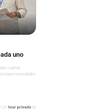
cada uno
rdad, cuándo
ntos para necesidades
l. Un
tour privado
es