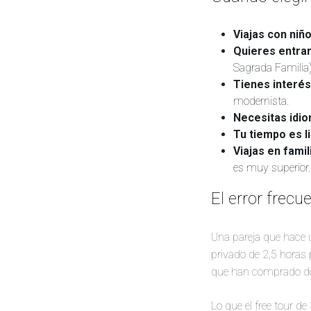
Viajas con ni
Quieres entra
Sagrada Familia)
Tienes interés
modernista.
Necesitas idiom
Tu tiempo es l
Viajas en fami
es muy superior.
El error frecu
Una pareja que hace u
privado de 2,5 horas 
que han comprado do
Lo que el free tour de