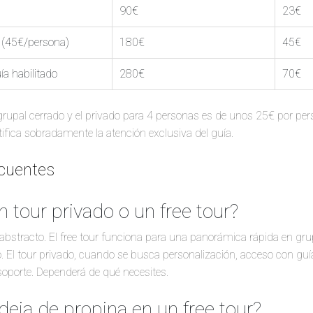
90€
23€
o (45€/persona)
180€
45€
ía habilitado
280€
70€
l grupal cerrado y el privado para 4 personas es de unos 25€ por p
stifica sobradamente la atención exclusiva del guía.
ecuentes
 tour privado o un free tour?
bstracto. El free tour funciona para una panorámica rápida en gru
. El tour privado, cuando se busca personalización, acceso con g
soporte. Dependerá de qué necesites.
deja de propina en un free tour?