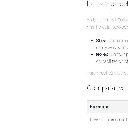
La trampa del 
En los últimos años al
mismo guía, pero solo
Sí es:
una opción 
no necesitas ac
No es:
un tour p
de habilitación of
Para muchos viajeros 
Comparativa d
Formato
Free tour (propina 