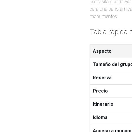
una visita guiada exc
para una panorámica g
monumentos.
Tabla rápida 
Aspecto
Tamaño del grup
Reserva
Precio
Itinerario
Idioma
Acceso a monum