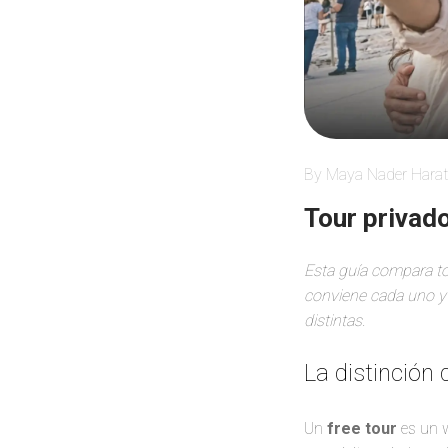
By Maya Nader Harat
Tour privad
Esta guía compara to
conviene cada uno y 
distintas.
La distinción 
Un
free tour
es un w