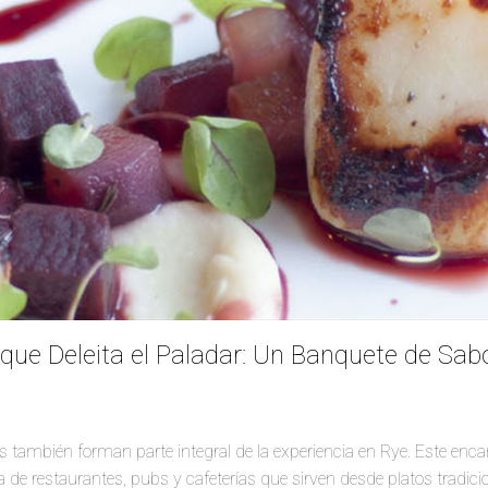
ue Deleita el Paladar: Un Banquete de Sab
os también forman parte integral de la experiencia en Rye. Este enc
e restaurantes, pubs y cafeterías que sirven desde platos tradicio