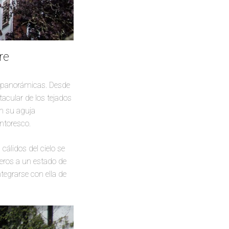
re
s panorámicas. Desde
tacular de los tejados
on su aguja
ntoresco.
cálidos del cielo se
jeros a un estado de
tegrarse con ella de