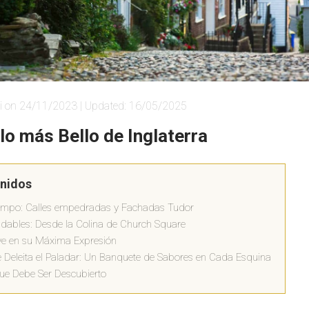
i on 24/11/2023 | Updated: 16/05/2025
lo más Bello de Inglaterra
enidos
Tiempo: Calles empedradas y Fachadas Tudor
dables: Desde la Colina de Church Square
Rye en su Máxima Expresión
 Deleita el Paladar: Un Banquete de Sabores en Cada Esquina
ue Debe Ser Descubierto