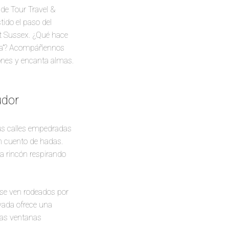
de Tour Travel &
ido el paso del
st Sussex. ¿Qué hace
erra”? Acompáñennos
ones y encanta almas.
udor
Sus calles empedradas
n cuento de hadas.
a rincón respirando
 se ven rodeados por
rvada ofrece una
 las ventanas