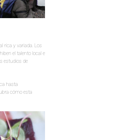
l rica y variada. Los
ben el talento local e
os estudios de
ica hasta
scubra cómo esta