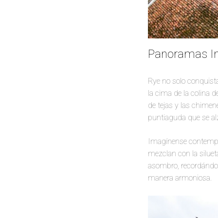
Panoramas Ino
Rye no solo conquist
la cima de la colina 
de tejas y las chimen
puntiaguda que se al
Imagínense contemplar
mezclan con la siluet
asombro, recordándole
manera armoniosa.