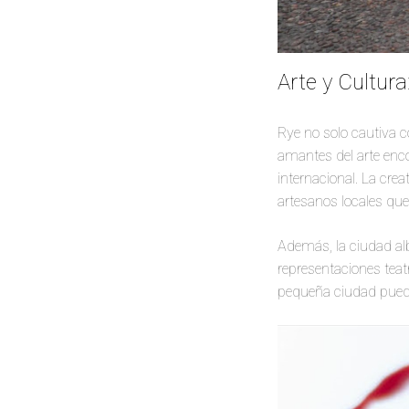
Arte y Cultur
Rye no solo cautiva co
amantes del arte enco
internacional. La crea
artesanos locales que
Además, la ciudad alb
representaciones teat
pequeña ciudad puede 