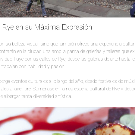
a: Rye en su Máxima Expresión
n su belleza visual, sino que también ofrece una experiencia cultura
ntrarán en la ciudad una amplia gama de galerías y talleres que exhi
tividad fluye por las calles de Rye, desde las galerías de arte hasta l
 trabajan con habilidad y pasión.
erga eventos culturales a lo largo del año, desde festivales de mús
rales al aire libre. Sumérjase en la rica escena cultural de Rye y de
albergar tanta diversidad artística.