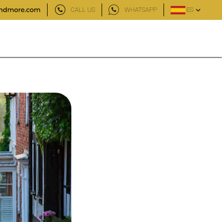
CALL US
WHATSAPP
ES