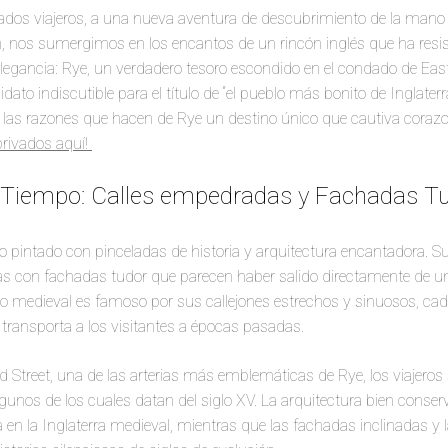
ados viajeros, a una nueva aventura de descubrimiento de la mano 
, nos sumergimos en los encantos de un rincón inglés que ha resist
elegancia: Rye, un verdadero tesoro escondido en el condado de Ea
idato indiscutible para el título de “el pueblo más bonito de Inglat
las razones que hacen de Rye un destino único que cautiva coraz
privados aquí!
l Tiempo: Calles empedradas y Fachadas T
o pintado con pinceladas de historia y arquitectura encantadora. 
as con fachadas tudor que parecen haber salido directamente de u
lo medieval es famoso por sus callejones estrechos y sinuosos, cad
transporta a los visitantes a épocas pasadas.
 Street, una de las arterias más emblemáticas de Rye, los viajeros
 algunos de los cuales datan del siglo XV. La arquitectura bien conse
da en la Inglaterra medieval, mientras que las fachadas inclinadas y