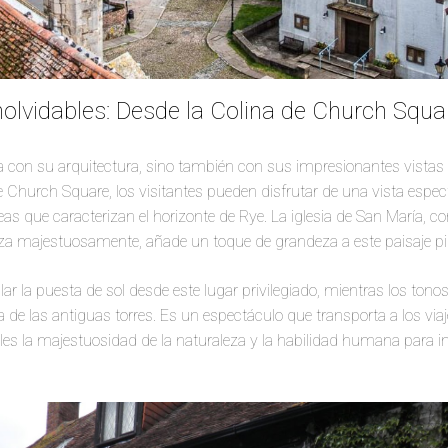
lvidables: Desde la Colina de Church Squa
a con su arquitectura, sino también con sus impresionantes vista
de Church Square, los visitantes pueden disfrutar de una vista espec
eas que caracterizan el horizonte de Rye. La iglesia de San María, c
za majestuosamente, añade un toque de grandeza a este paisaje pi
 la puesta de sol desde este lugar privilegiado, mientras los tonos 
a de las antiguas torres. Es un espectáculo que transporta a los via
s la majestuosidad de la naturaleza y la habilidad humana para in