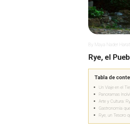
By Maya Nader Harat
Rye, el Pueb
Tabla de cont
Un Viaje en el 
Panoramas Inolvi
Arte y Cultura: 
Gastronomía que
Rye, un Tesoro q