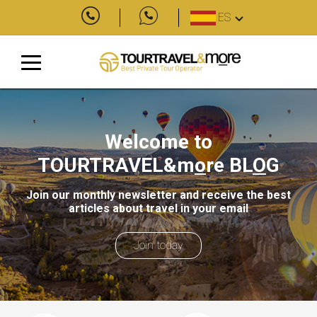
ES
Welcome to
TOURTRAVEL&m
o
re
BL
O
G
Join our monthly newsletter and receive the best
articles about travel in your email
Join today